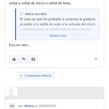
señal a señal de micro o señal de linea.
Attica escribió:
El caso es que he probado a conectar la guitarra
al pedal y la salida de este a la entrada del micro
y curiosamente, el sonido solo se escucha por
los cascos, no sale nada por los altavoces
Mostrar más
Eso es raro...
1 respuesta directa
por
Attica
el 20/05/2023
#3