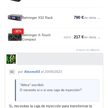
790 €
Behringer X32 Rack
Ver oferta
→
-32%
Behringer X-Touch
217 €
320 €
Ver oferta
→
Compact
Enlaces de afiliación
por
Alexmx03
el 20/05/2023
#2
"Attica" escribió:
O necesito si o si una caja de inyección?
Si, necesitas la caja de inyección para transformar la