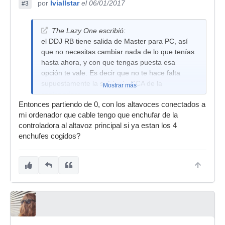
por
Iviallstar
el 06/01/2017
#3
The Lazy One escribió:
el DDJ RB tiene salida de Master para PC, así
que no necesitas cambiar nada de lo que tenías
hasta ahora, y con que tengas puesta esa
opción te vale. Es decir que no te hace falta
supuestamente la salida de RCA de la
Mostrar más
controladora.
Entonces partiendo de 0, con los altavoces conectados a
mi ordenador que cable tengo que enchufar de la
controladora al altavoz principal si ya estan los 4
enchufes cogidos?