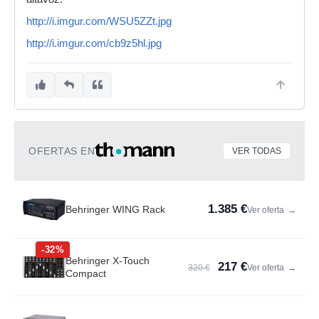
http://i.imgur.com/WSU5ZZt.jpg
http://i.imgur.com/cb9z5hl.jpg
OFERTAS EN
VER TODAS
1.385 €
Behringer WING Rack
Ver oferta
→
-32%
Behringer X-Touch
217 €
320 €
Ver oferta
→
Compact