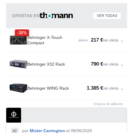
OFERTAS EN
VER TODAS
-32%
Behringer X-Touch
217 €
320 €
Ver oferta
→
Compact
790 €
Behringer X32 Rack
Ver oferta
→
1.385 €
Behringer WING Rack
Ver oferta
→
Enlaces de afiliación
por
Mister Carrington
el 08/06/2020
#2