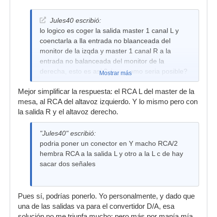
Jules40 escribió:
lo logico es coger la salida master 1 canal L y
coenctarla a lla entrada no blaanceada del
monitor de la izqda y master 1 canal R a la
entrada no balanceada del monitor de la
derecha, esto es asi ?si no, como seria posible?
Mostrar más
Mejor simplificar la respuesta: el RCA L del master de la
mesa, al RCA del altavoz izquierdo. Y lo mismo pero con
la salida R y el altavoz derecho.
"Jules40" escribió:
podria poner un conector en Y macho RCA/2
hembra RCA a la salida L y otro a la L c de hay
sacar dos señales
Pues sí, podrías ponerlo. Yo personalmente, y dado que
una de las salidas va para el convertidor D/A, esa
solución no me triunfa mucho; pero más por manía mía