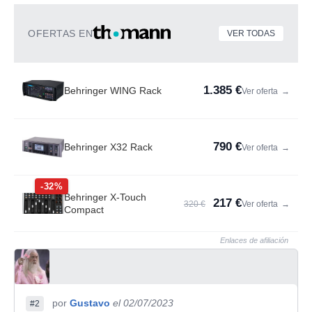
OFERTAS EN
VER TODAS
1.385 €
Behringer WING Rack
Ver oferta
→
790 €
Behringer X32 Rack
Ver oferta
→
-32%
Behringer X-Touch
217 €
320 €
Ver oferta
→
Compact
Enlaces de afiliación
por
Gustavo
el 02/07/2023
#2