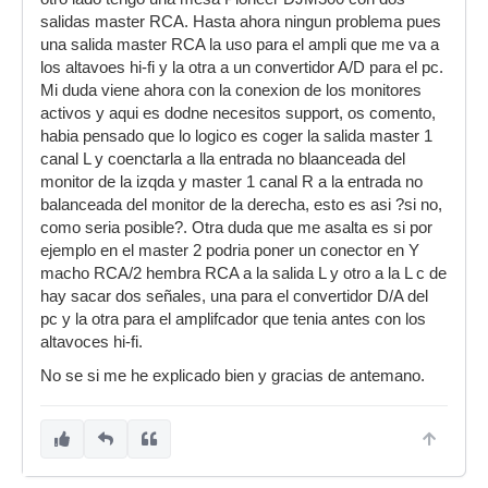
salidas master RCA. Hasta ahora ningun problema pues
una salida master RCA la uso para el ampli que me va a
los altavoes hi-fi y la otra a un convertidor A/D para el pc.
Mi duda viene ahora con la conexion de los monitores
activos y aqui es dodne necesitos support, os comento,
habia pensado que lo logico es coger la salida master 1
canal L y coenctarla a lla entrada no blaanceada del
monitor de la izqda y master 1 canal R a la entrada no
balanceada del monitor de la derecha, esto es asi ?si no,
como seria posible?. Otra duda que me asalta es si por
ejemplo en el master 2 podria poner un conector en Y
macho RCA/2 hembra RCA a la salida L y otro a la L c de
hay sacar dos señales, una para el convertidor D/A del
pc y la otra para el amplifcador que tenia antes con los
altavoces hi-fi.
No se si me he explicado bien y gracias de antemano.