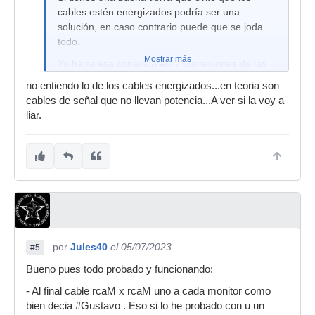
cables estén energizados podría ser una
solución, en caso contrario puede que se joda
todo.
Mostrar más
Yo haría esa conexión en Y (conexiones de las
que soy enemigo) después de estar cuatro
no entiendo lo de los cables energizados...en teoria son
veces seguro.
cables de señal que no llevan potencia...A ver si la voy a
liar.
por
Jules40
el 05/07/2023
#5
Bueno pues todo probado y funcionando:
- Al final cable rcaM x rcaM uno a cada monitor como
bien decia #Gustavo . Eso si lo he probado con u un