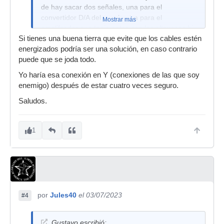
de hay sacar dos señales, una para el
convertidor D/A del pc y la otra para el
Mostrar más
amplifcador que tenia antes con los altavoces hi-
Si tienes una buena tierra que evite que los cables estén
fi.
energizados podría ser una solución, en caso contrario
puede que se joda todo.
Yo haría esa conexión en Y (conexiones de las que soy
enemigo) después de estar cuatro veces seguro.
Saludos.
1
por
Jules40
el 03/07/2023
#4
Gustavo escribió: