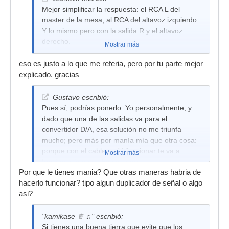
Mejor simplificar la respuesta: el RCA L del
master de la mesa, al RCA del altavoz izquierdo.
Y lo mismo pero con la salida R y el altavoz
derecho.
Mostrar más
eso es justo a lo que me referia, pero por tu parte mejor
explicado. gracias
Gustavo escribió:
Pues sí, podrías ponerlo. Yo personalmente, y
dado que una de las salidas va para el
convertidor D/A, esa solución no me triunfa
mucho; pero más por manía mía que otra cosa:
porque con el cable en Y, funcionar te va a
Mostrar más
funcionar la cosa. Eso seguro...
Por que le tienes mania? Que otras maneras habria de
hacerlo funcionar? tipo algun duplicador de señal o algo
asi?
"kamikase ♕ ♫" escribió:
Si tienes una buena tierra que evite que los