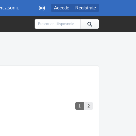

rcasonic
Accede
Regístrate
1
2