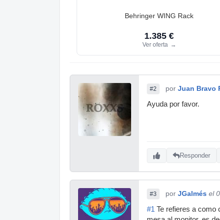
Behringer WING Rack
1.385 €
Ver oferta
→
por
Juan Bravo 
#2
Ayuda por favor.
Responder
por
JGalmés
el 
#3
#1
Te refieres a como 
mesa al monitor, es dec