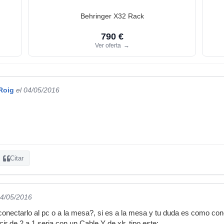
Behringer X32 Rack
790 €
Ver oferta
→
Roig
el 04/05/2016
Citar
04/05/2016
conectarlo al pc o a la mesa?, si es a la mesa y tu duda es como con
ir de 2 a 1 seria con un Cable Y de xlr, tipo este: