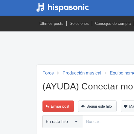
Últimos posts
Soluciones
Consejos de compra
Foros
Producción musical
Equipo home
(AYUDA) Conectar mon
Enviar post
Seguir este hilo
Ma