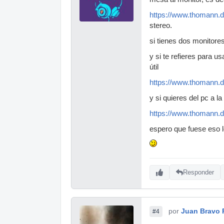
https://www.thomann.d
stereo.
si tienes dos monitore
y si te refieres para 
útil
https://www.thomann.d
y si quieres del pc a 
https://www.thomann.
espero que fuese eso 
Responder
por
Juan Bravo 
#4