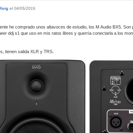
Roig
el 04/05/2016
nte he comprado unos altavoces de estudio, los M Audio BX5. Son pa
eer ddj s1 que uso en mis ratos libres y querría conectarla a los mon
:
s, tienen salida XLR y TRS.