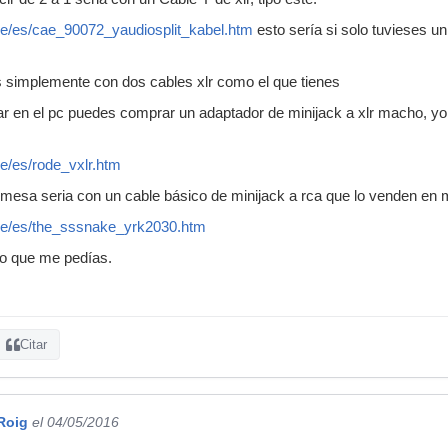
e/es/cae_90072_yaudiosplit_kabel.htm
esto sería si solo tuvieses un
s simplemente con dos cables xlr como el que tienes
usar en el pc puedes comprar un adaptador de minijack a xlr macho, 
e/es/rode_vxlr.htm
la mesa seria con un cable básico de minijack a rca que lo venden en 
de/es/the_sssnake_yrk2030.htm
lo que me pedías.
Citar
Roig
el 04/05/2016