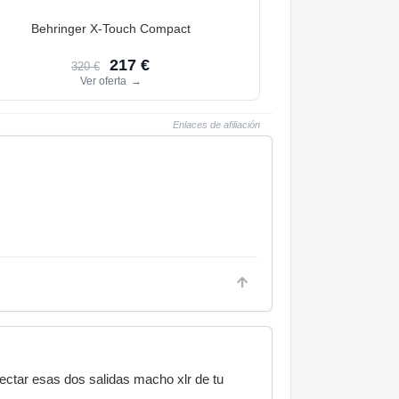
Behringer X-Touch Compact
217 €
320 €
Ver oferta
→
Enlaces de afiliación
ectar esas dos salidas macho xlr de tu