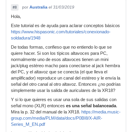
por
Australia
el 31/03/2019
#8
Hola,
Este tutorial es de ayuda para aclarar conceptos básicos
https://www.hispasonic.com/tutoriales/conexionado-
soldadura/1948
De todas formas, confieso que no entiendo lo que se
quiere hacer. Si son los típicos altavoces para PC,
normalmente uno de esos altavoces tienen un mini
jack/plug estéreo macho para conectarse al jack hembra
del PC, y el altavoz que se conecta (el que lleva el
amplificador) reproduce un canal del estéreo y le envía la
señal del otro canal al otro altavoz. Entonces ¿no podrías
simplemente usar la salida de auriculares de la XR18?
Y si lo que quieres es usar una sola de sus salidas con
señal mono (XLR) entonces
es una señal balanceada
.
Mira la p. 32 del manual de la XR18.
https://media.music-
group.com/media/PLM/data/docs/P0BI8/X-AIR-
Series_M_EN.pdf