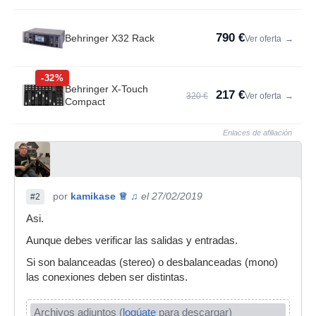
790 €
Behringer X32 Rack
Ver oferta
→
-32%
Behringer X-Touch
217 €
320 €
Ver oferta
→
Compact
Enlaces de afiliación
por
kamikase ♕ ♫
el 27/02/2019
#2
Asi.
Aunque debes verificar las salidas y entradas.
Si son balanceadas (stereo) o desbalanceadas (mono)
las conexiones deben ser distintas.
Archivos adjuntos (
logúate
para descargar)