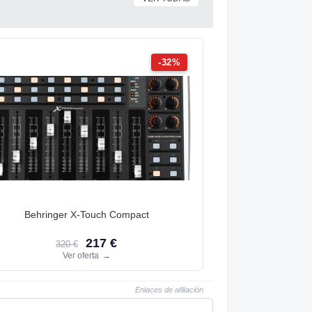
-32%
Behringer X-Touch Compact
217 €
320 €
Ver oferta
→
Enlaces de afiliación