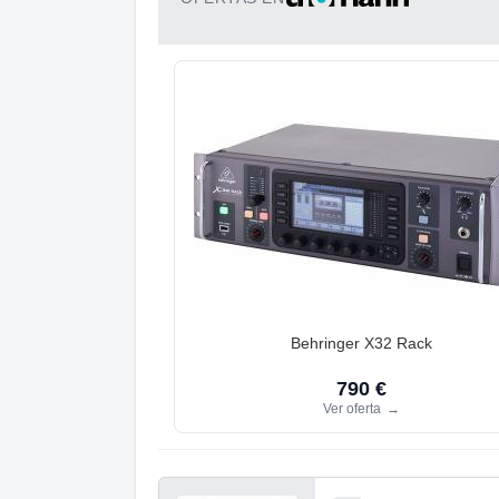
Behringer X32 Rack
790 €
Ver oferta
→