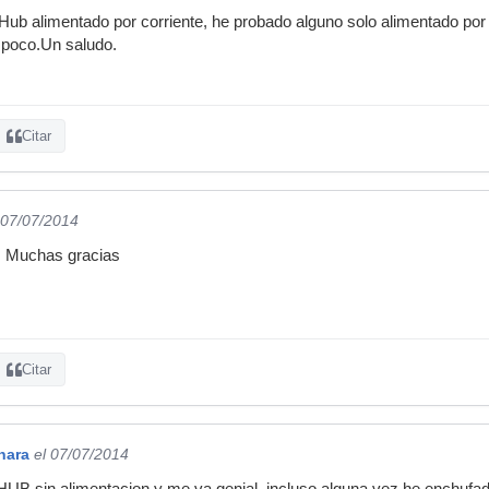
Hub alimentado por corriente, he probado alguno solo alimentado por Us
mpoco.Un saludo.
Citar
 07/07/2014
. Muchas gracias
Citar
nara
el 07/07/2014
HUB sin alimentacion y me va genial, incluso alguna vez he enchufa