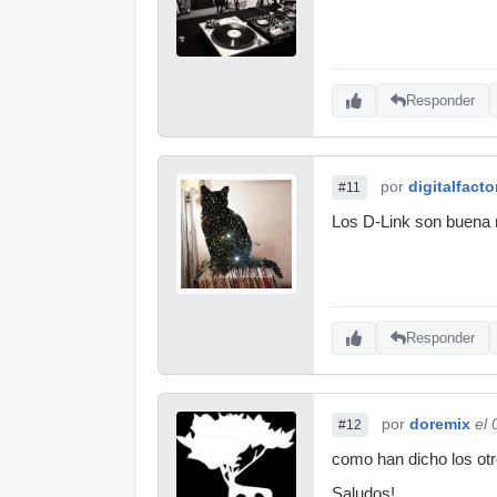
Responder
por
digitalfacto
#11
Los D-Link son buena 
Responder
por
doremix
el
#12
como han dicho los otr
Saludos!