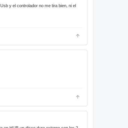
b y el controlador no me tira bien, ni el
do en HUB un disco duro externo con los 2