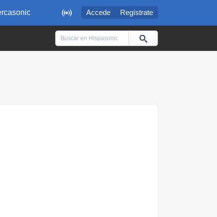

rcasonic
Accede
Regístrate