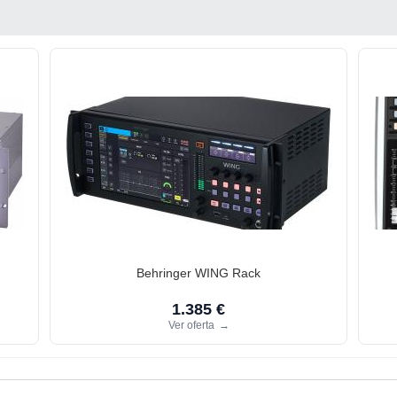
Behringer WING Rack
1.385 €
Ver oferta
→