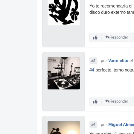
Yo te recomendaría el 
disco duro externo ta
Responder
por
Vann elite
el
#5
#4
perfecto, tomo nota
Responder
por
Miguel Alme
#6
Yo uso dos x1 con un 