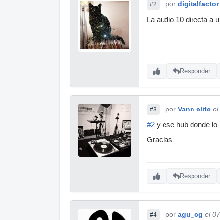
por
digitalfactor
#2
La audio 10 directa a 
Responder
por
Vann elite
el
#3
#2
y ese hub donde lo
Gracias
Responder
por
agu_cg
el 0
#4