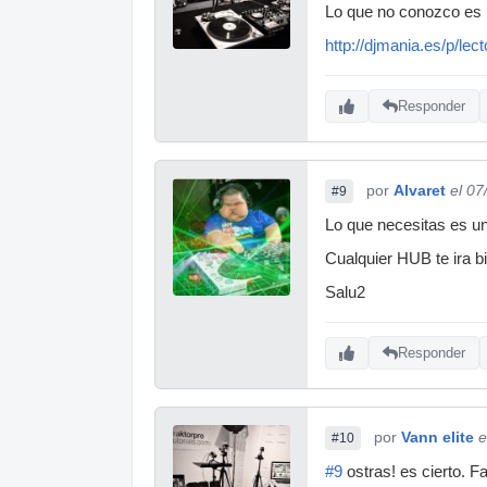
Lo que no conozco es l
http://djmania.es/p/lec
Responder
por
Alvaret
el 07
#9
Lo que necesitas es u
Cualquier HUB te ira 
Salu2
Responder
por
Vann elite
e
#10
#9
ostras! es cierto. F