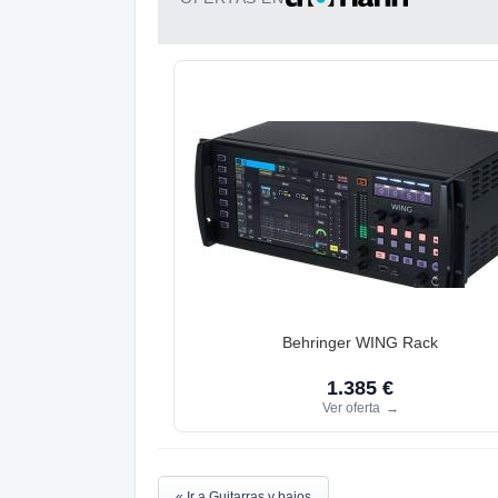
Behringer WING Rack
1.385 €
Ver oferta
→
« Ir a Guitarras y bajos