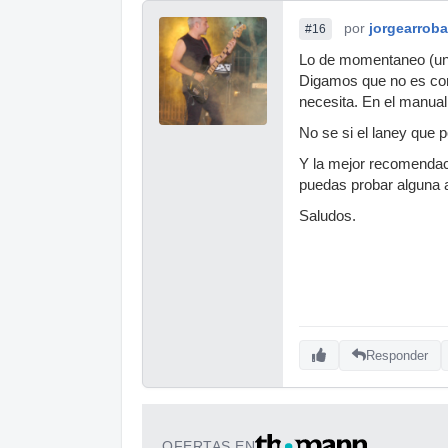
por
jorgearroba
#16
Lo de momentaneo (unla
Digamos que no es como
necesita. En el manual
No se si el laney que 
Y la mejor recomendaci
puedas probar alguna a
Saludos.
Responder
OFERTAS EN