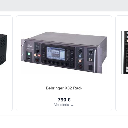
Behringer X32 Rack
790 €
Ver oferta
→