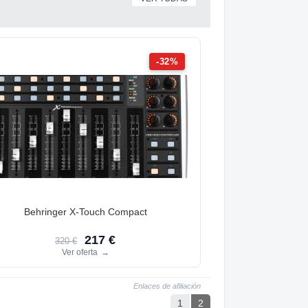
-32%
Behringer X-Touch Compact
217 €
320 €
Ver oferta
→
Enlaces de afiliación
1
2