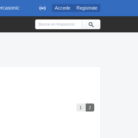

rcasonic
Accede
Regístrate
1
2