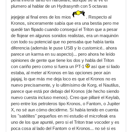
pena invertir tanto en hardware, aunque se te ve el
plumero al hablar de un Hydrasynth con 5 octavas
jejejjeje al final eres de los mios
. Respecto al
Kronos, sinceramente sabía que era una bestia pero me
quedé tan flipado cuando conseguí el Triton que a pesar
de flojear en algunos sonidos realistas, era un maquinón
con todo su potencial que no pensaba que había tanta
diferencia (además le puse USB y lo customicé.. ahora
parece un karma en su aspecto)... pero ahora he leído
opiniones de gente que tiene los dos y habla del Triton
con cariño pero como si fuera un PT-1
así que si liado
estaba, al meter al Kronos en las opciones peor aún
jajajaj, lo que más me deja loco es que el Kronos no es
nuevo precisamente, y lo ultimísimo de Korg, el Nautilus,
parece que está por debajo del Kronos (de hecho siendo
nuevo cuesta incluso menos). Creo que pillaré el Keylab,
pero entre los petroleros tipo Kronos, o Fantom, o Jupiter
X, no sé aun cómo decidirme. Sí había tenido en cuenta
los "satélites" pequeños en mi estudio el microfeak era
uno de los que apunté, pero si el Triton trae vocoder y es
poca cosa al lado del Fantom o el Kronos... no sé si es