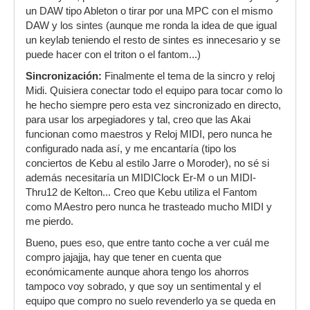
un DAW tipo Ableton o tirar por una MPC con el mismo
DAW y los sintes (aunque me ronda la idea de que igual
un keylab teniendo el resto de sintes es innecesario y se
puede hacer con el triton o el fantom...)
Sincronización:
Finalmente el tema de la sincro y reloj
Midi. Quisiera conectar todo el equipo para tocar como lo
he hecho siempre pero esta vez sincronizado en directo,
para usar los arpegiadores y tal, creo que las Akai
funcionan como maestros y Reloj MIDI, pero nunca he
configurado nada así, y me encantaría (tipo los
conciertos de Kebu al estilo Jarre o Moroder), no sé si
además necesitaría un MIDIClock Er-M o un MIDI-
Thru12 de Kelton... Creo que Kebu utiliza el Fantom
como MAestro pero nunca he trasteado mucho MIDI y
me pierdo.
Bueno, pues eso, que entre tanto coche a ver cuál me
compro jajajja, hay que tener en cuenta que
económicamente aunque ahora tengo los ahorros
tampoco voy sobrado, y que soy un sentimental y el
equipo que compro no suelo revenderlo ya se queda en