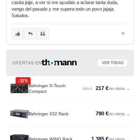
casita jejje, a ver si me ayudáis a aclarar tanta duda,
vengo del pasado y me supera todo un poco jajaja.
Saludos.
OFERTAS EN
VER TODAS
-32%
Behringer X-Touch
217 €
320 €
Ver oferta
→
Compact
790 €
Behringer X32 Rack
Ver oferta
→
1.385 €
Behringer WING Rack
Ver oferta
→