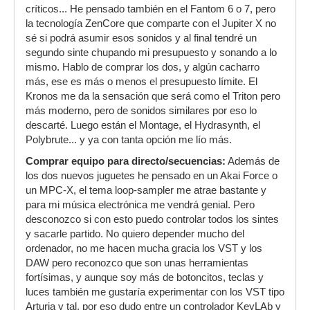
críticos... He pensado también en el Fantom 6 o 7, pero
la tecnología ZenCore que comparte con el Jupiter X no
sé si podrá asumir esos sonidos y al final tendré un
segundo sinte chupando mi presupuesto y sonando a lo
mismo. Hablo de comprar los dos, y algún cacharro
más, ese es más o menos el presupuesto límite. El
Kronos me da la sensación que será como el Triton pero
más moderno, pero de sonidos similares por eso lo
descarté. Luego están el Montage, el Hydrasynth, el
Polybrute... y ya con tanta opción me lío más.
Comprar equipo para directo/secuencias:
Además de
los dos nuevos juguetes he pensado en un Akai Force o
un MPC-X, el tema loop-sampler me atrae bastante y
para mi música electrónica me vendrá genial. Pero
desconozco si con esto puedo controlar todos los sintes
y sacarle partido. No quiero depender mucho del
ordenador, no me hacen mucha gracia los VST y los
DAW pero reconozco que son unas herramientas
fortísimas, y aunque soy más de botoncitos, teclas y
luces también me gustaría experimentar con los VST tipo
Arturia y tal, por eso dudo entre un controlador KeyLAb y