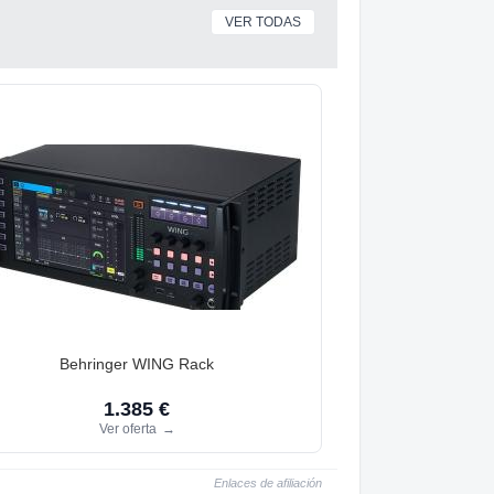
VER TODAS
Behringer WING Rack
1.385 €
Ver oferta
→
Enlaces de afiliación