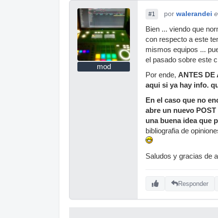
por
walerandei
e
#1
Bien ... viendo que n
con respecto a este te
mismos equipos ... pue
el pasado sobre este cl
mod
Por ende,
ANTES DE A
aqui si ya hay info. 
En el caso que no en
abre un nuevo POST a
una buena idea que pu
bibliografia de opinio
Saludos y gracias de 
Responder