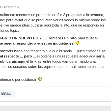
l 14/02/2007
ormalmente tenemos un promedio de 2 o 3 preguntas a la semana,
ma; para evitar que se pregunten varias veces lo mismo sobre los
s me parece ideal publicar aqui toda la info. que se respondio en
asico topic:
BRIR UN NUEVO POST ... Tomaros un rato para buscar
que pueda responder a vuestras inquietudes!
contreis nada
con respecto a lo que buscais ... pues entonces
se
l respecto ... pero
... si obteneis una respuesta adecuada
seria
blicarais aqui el link
asi entre todos vamos armando una
nes de los usuarios sobre los equipos que normalmente se buscan!.
antemano por colaborar!
Citar