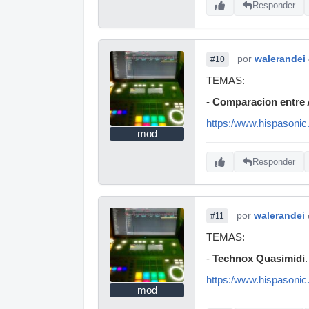
Responder
por
walerandei
#10
TEMAS:
-
Comparacion entre 
https:/www.hispasonic.
mod
Responder
por
walerandei
#11
TEMAS:
-
Technox Quasimidi
.
https:/www.hispasonic
mod