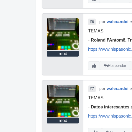
por
walerandei
e
#6
TEMAS:
-
Roland FAntom8, Tr
https:/www.hispasonic
mod
Responder
por
walerandei
e
#7
TEMAS:
-
Datos interesantes
https:/www.hispasonic
mod