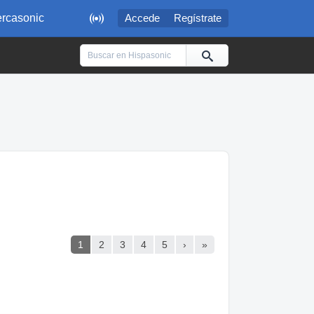

rcasonic
Accede
Regístrate
1
2
3
4
5
›
»