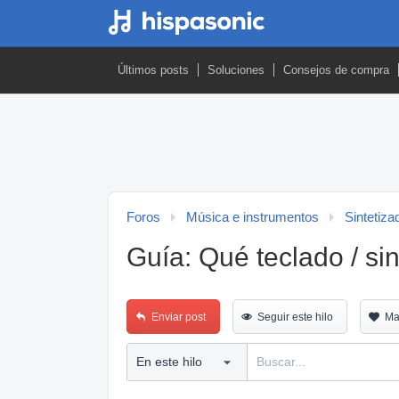
Últimos posts
Soluciones
Consejos de compra
Foros
Música e instrumentos
Sintetiza
Guía: Qué teclado / si
Enviar post
Seguir este hilo
Ma