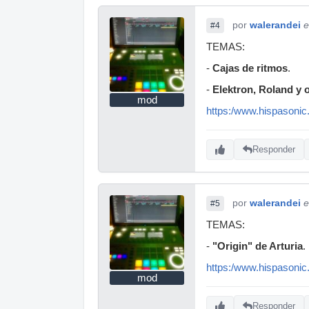
por
walerandei
e
#4
TEMAS:
-
Cajas de ritmos
.
-
Elektron, Roland y 
mod
https:/www.hispasonic
Responder
por
walerandei
e
#5
TEMAS:
-
"Origin" de Arturia
.
https:/www.hispasonic
mod
Responder