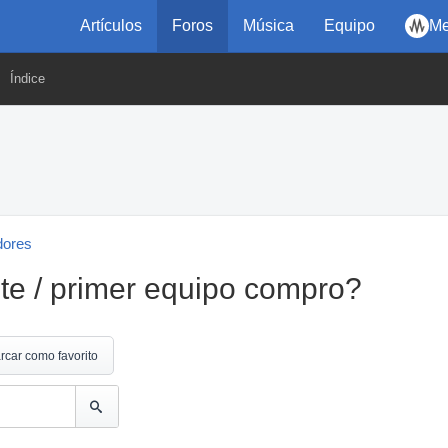
Artículos
Foros
Música
Equipo
Me
Índice
dores
nte / primer equipo compro?
rcar como favorito