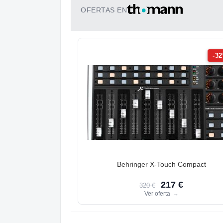
OFERTAS EN
-3
Behringer X-Touch Compact
217 €
320 €
Ver oferta
→