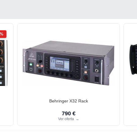
2%
Behringer X32 Rack
790 €
Ver oferta
→