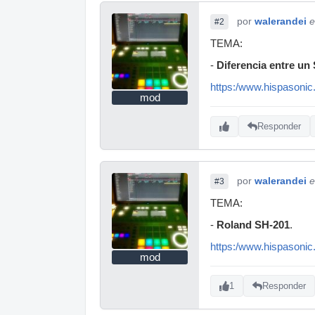
por
walerandei
e
#2
TEMA:
-
Diferencia entre un
https:/www.hispasonic
mod
Responder
por
walerandei
e
#3
TEMA:
-
Roland SH-201
.
https:/www.hispasonic
mod
1
Responder