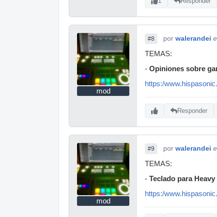
1
Responder
por
walerandei
e
#8
TEMAS:
-
Opiniones sobre ga
https:/www.hispasoni
mod
Responder
por
walerandei
e
#9
TEMAS:
-
Teclado para Heavy
https:/www.hispasonic
mod