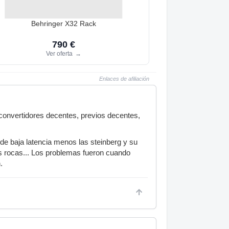
Behringer X32 Rack
790 €
Ver oferta
→
Enlaces de afiliación
 convertidores decentes, previos decentes,
 de baja latencia menos las steinberg y su
as rocas... Los problemas fueron cuando
.