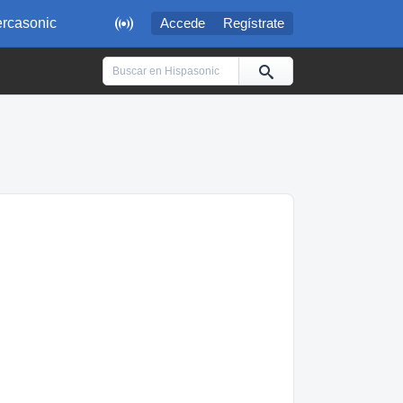

rcasonic
Accede
Regístrate