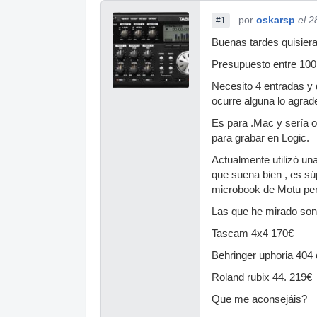
por
oskarsp
el 2
#1
Buenas tardes quisiera
Presupuesto entre 100
Necesito 4 entradas y
ocurre alguna lo agrad
Es para .Mac y sería 
para grabar en Logic.
Actualmente utilizó un
que suena bien , es sú
microbook de Motu per
Las que he mirado son 
Tascam 4x4 170€
Behringer uphoria 404
Roland rubix 44. 219€
Que me aconsejáis?