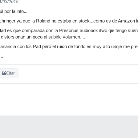
4/03/2019
por la info....
ehringer ya que la Roland no estaba en stock...como es de Amazon l
erdad es que comparada con la Presonus audiobox itwo qie tengo suen
istorsionan un poco al subirle volumen....
ganancia con los Pad pero el ruido de fondo es muy alto unqie me preo
..
Citar