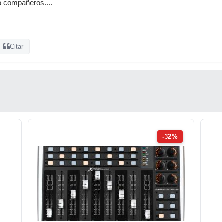
o compañeros....
Citar
-32%