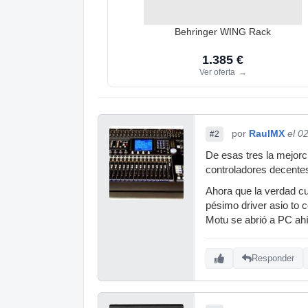
Behringer WING Rack
1.385 €
Ver oferta
→
por
RaulMX
el 0
#2
De esas tres la mejorc
controladores decente
Ahora que la verdad cu
pésimo driver asio to 
Motu se abrió a PC ahí
Responder