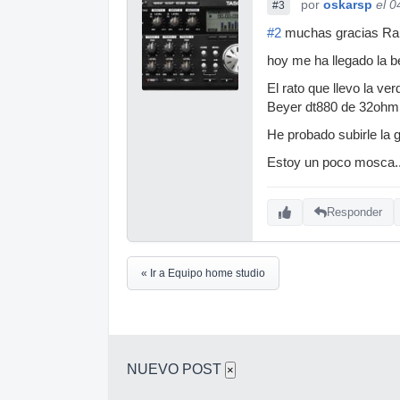
por
oskarsp
el 0
#3
#2
muchas gracias Raul 
hoy me ha llegado la b
El rato que llevo la v
Beyer dt880 de 32ohm d
He probado subirle la 
Estoy un poco mosca..
Responder
« Ir a Equipo home studio
NUEVO POST
×