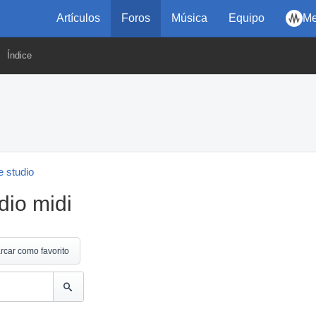
Artículos
Foros
Música
Equipo
Me
Índice
 studio
dio midi
rcar como favorito