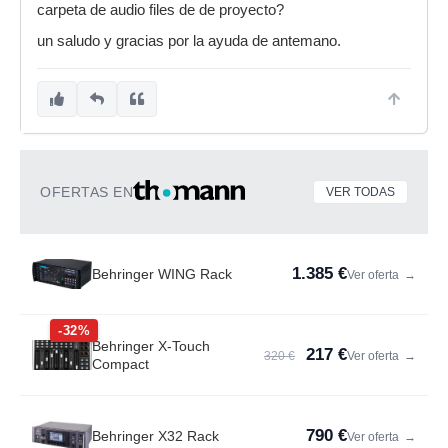
carpeta de audio files de de proyecto?
un saludo y gracias por la ayuda de antemano.
OFERTAS EN
VER TODAS
1.385 €
Behringer WING Rack
Ver oferta
→
-32%
Behringer X-Touch
217 €
320 €
Ver oferta
→
Compact
790 €
Behringer X32 Rack
Ver oferta
→