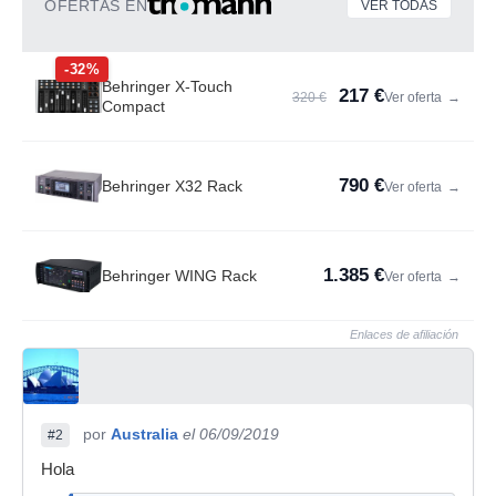
OFERTAS EN
VER TODAS
-32%
Behringer X-Touch
217 €
320 €
Ver oferta
→
Compact
790 €
Behringer X32 Rack
Ver oferta
→
1.385 €
Behringer WING Rack
Ver oferta
→
Enlaces de afiliación
por
Australia
el 06/09/2019
#2
Hola