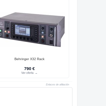
Behringer X32 Rack
790 €
Ver oferta
→
Enlaces de afiliación