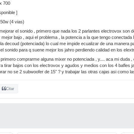
x 700
ponible ]
150w (4 vias)
ejorar el sonido , primero que nada los 2 parlantes electrovox son de 
mejor bajo , aqui el problema , la potencia a la que tengo conectada 
la decoud (potenciada) lo cual me impide ecualizar de una manera para
 el sonido para q suene mejor los jahro perdiendo calidad en los elex
rimero comprarme alguna mixer no potenciada , y.... aca mi duda , 
a tirar bajos con los electrovox y agudos y medios con los 4 bafles j
rar no se 2 subwoofer de 15" ? y trabajar las otras cajas asi como la
Citar