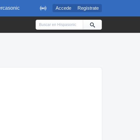

rcasonic
Accede
Regístrate