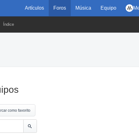
Artículos
Foros
Música
Equipo
Me
Índice
uipos
rcar como favorito