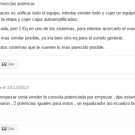
mezclas potencia.
ces es unificar todo el equipo, intentar vender todo y cojer un equ
r la etapa y cojer cajas autoamplificadas.
cada, pon 1 Eq en uno de los sistemas, para intentar acercarlo el max
mas similar posible, ya iría bien otro eq para el sonido general.
 dos sistemas que te suenen lo mas parecido posible.
Citar
p
el 15/12/2013
 empezar seria vender la consola potenciada por empezar , dps esta
aron , 2 potencias iguales para estos , un equalizador asi ecualizo b
Citar