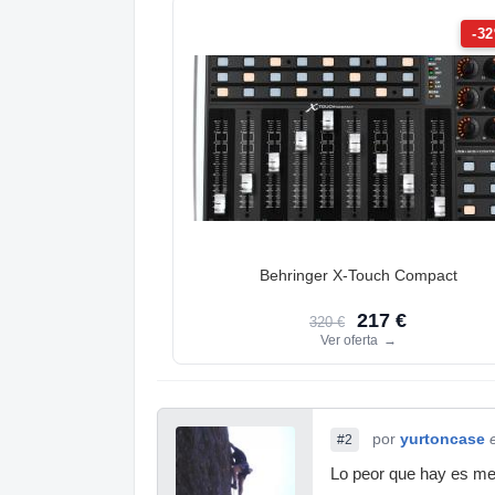
-3
Behringer X-Touch Compact
217 €
320 €
Ver oferta
→
por
yurtoncase
#2
Lo peor que hay es me