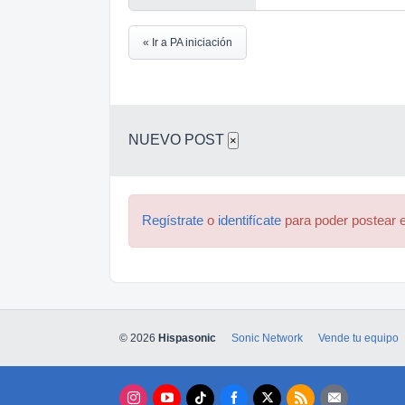
« Ir a PA iniciación
NUEVO POST
×
Regístrate
o
identifícate
para poder postear e
© 2026
Hispasonic
Sonic Network
Vende tu equipo