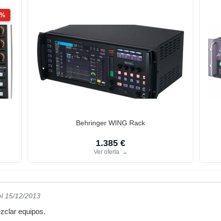
2%
Behringer WING Rack
1.385 €
Ver oferta
→
el 15/12/2013
zclar equipos.