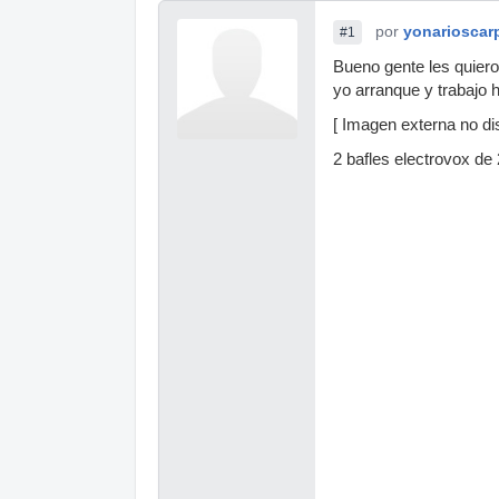
por
yonarioscar
#1
Bueno gente les quiero
yo arranque y trabajo 
[ Imagen externa no dis
2 bafles electrovox de