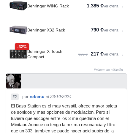
1.385 €
Behringer WING Rack
Ver oferta
→
790 €
Behringer X32 Rack
Ver oferta
→
-32%
Behringer X-Touch
217 €
320 €
Ver oferta
→
Compact
Enlaces de afiliación
por
roberto
el 23/10/2024
#2
El Bass Station es el mas versatil, ofrece mayor paleta
de sonidos y mas opciones de modulacion. Pero si
tuviera que escoger entre los 3 me quedaria con el
Minitaur. Aunque no tenga la misma resonancia y filtro
que un 303, tambien se puede hacer acid subiendo la