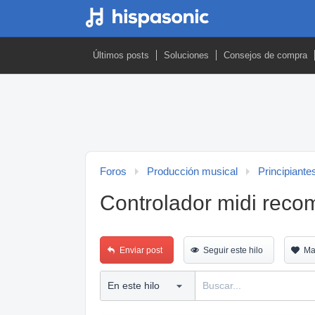
Últimos posts
Soluciones
Consejos de compra
Foros
Producción musical
Principiante
Controlador midi rec
Enviar post
Seguir este hilo
Ma