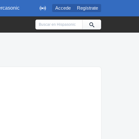

rcasonic
Accede
Regístrate