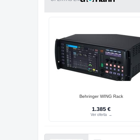
Behringer WING Rack
1.385 €
Ver oferta
→