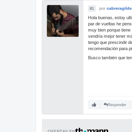
por
cabreragild
#1
Hola buenas, estoy ul
par de vueltas he pens
muy bien porque tiene 
vendría mejor tener má
tengo que prescindir d
recomendación para pi
Busco también que teng
Responder
OFERTAS EN