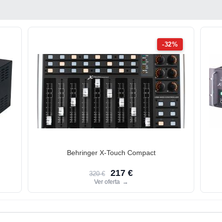
-32%
Behringer X-Touch Compact
217 €
320 €
Ver oferta
→