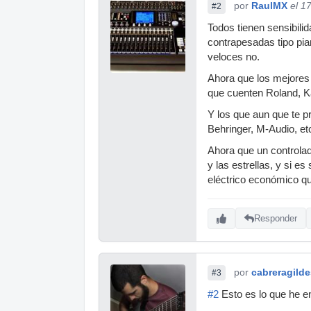
por
RaulMX
el 1
#2
Todos tienen sensibilid
contrapesadas tipo pian
veloces no.
Ahora que los mejores
que cuenten Roland, Ka
Y los que aun que te pr
Behringer, M-Audio, et
Ahora que un controlad
y las estrellas, y si 
eléctrico económico q
Responder
por
cabreragild
#3
#2
Esto es lo que he e