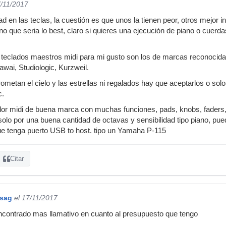
7/11/2017
ad en las teclas, la cuestión es que unos la tienen peor, otros mejor i
o que seria lo best, claro si quieres una ejecución de piano o cuerdas
 teclados maestros midi para mi gusto son los de marcas reconocid
wai, Studiologic, Kurzweil.
ometan el cielo y las estrellas ni regalados hay que aceptarlos o sol
c.
or midi de buena marca con muchas funciones, pads, knobs, faders, 
es solo por una buena cantidad de octavas y sensibilidad tipo piano, p
ue tenga puerto USB to host. tipo un Yamaha P-115
Citar
esag
el 17/11/2017
ncontrado mas llamativo en cuanto al presupuesto que tengo