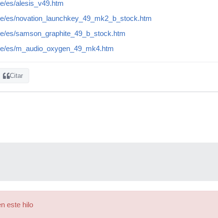
e/es/alesis_v49.htm
de/es/novation_launchkey_49_mk2_b_stock.htm
de/es/samson_graphite_49_b_stock.htm
.de/es/m_audio_oxygen_49_mk4.htm
Citar
n este hilo