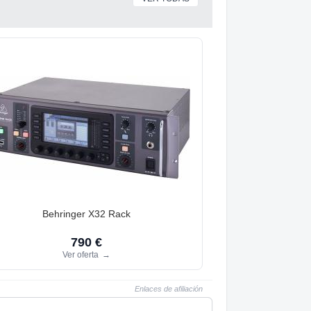
Behringer X32 Rack
790 €
Ver oferta
→
Enlaces de afiliación