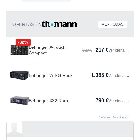
OFERTAS EN
VER TODAS
-32%
Behringer X-Touch
217 €
320 €
Ver oferta
→
Compact
1.385 €
Behringer WING Rack
Ver oferta
→
790 €
Behringer X32 Rack
Ver oferta
→
Enlaces de afiliación