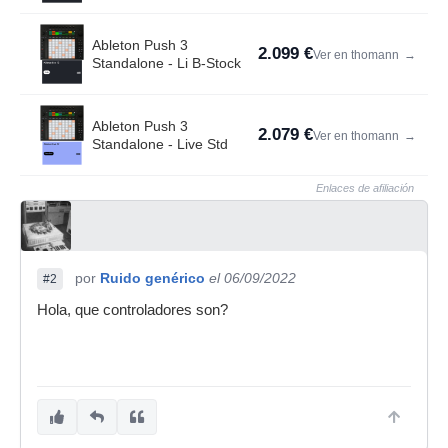
Ableton Push 3
2.099 €
Ver en thomann
→
Standalone - Li B-Stock
Ableton Push 3
2.079 €
Ver en thomann
→
Standalone - Live Std
Enlaces de afiliación
por
Ruido genérico
el 06/09/2022
#2
Hola, que controladores son?