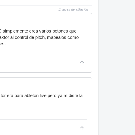
Enlaces de afiliación
SC simplemente crea varios botones que
ktor al control de pitch, mapealos como
es.
r era para ableton live pero ya m diste la