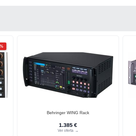
2%
Behringer WING Rack
1.385 €
Ver oferta
→