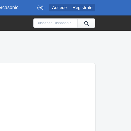

rcasonic
Accede
Regístrate