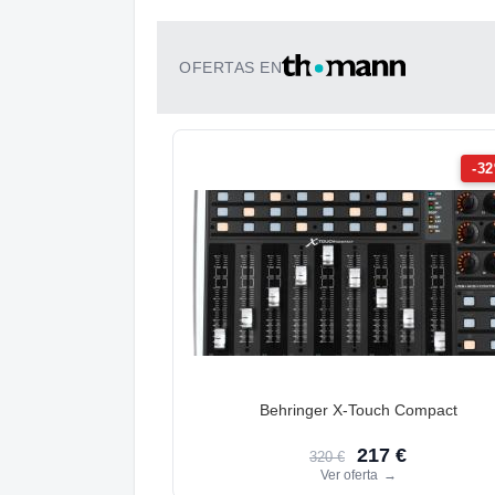
OFERTAS EN
-3
Behringer X-Touch Compact
217 €
320 €
Ver oferta
→