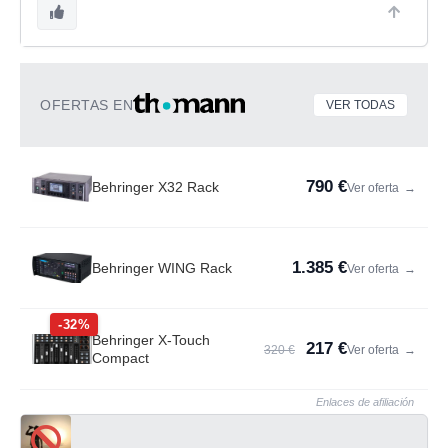
OFERTAS EN
VER TODAS
790 €
Behringer X32 Rack
Ver oferta
→
1.385 €
Behringer WING Rack
Ver oferta
→
-32%
Behringer X-Touch
217 €
320 €
Ver oferta
→
Compact
Enlaces de afiliación