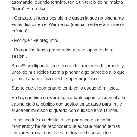
asomando, cuando terminó, tenia un tercio de mi maleta
"fuera", y me dice:
- Gonzalo, si fuera posible me gustaría que no pincharas
estos discos en el Warm-up...(casualmente era mi mejor
música)
- Por qué? -le pregunto.
- Porque los tengo preparados para el apogeo de mi
sesión..
Buah!!!! yo flipando, que uno de los mejores del mundo y
unos de mis ídolos fuera a pinchar algo parecido a lo que
yo pinchaba me hizo sentir super orgulloso..
Suerte que el comentario tembién lo escuchó mi jefe...
En fin, que hice un warp up bastante digno, al subir él a la
cabina pidió al público con gestos un aplauso para mi, y
al acabar mi disco lo guardó con cuidado en su funda.
La sesión fué excelente, sin clipar nada en ningún
momento y he de reconocer que aunque pinchó temas
similares a los míos, la estructura de la sesión fué