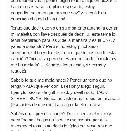
que cuando vas a pedirle algún tema o algo empiezan a
hacer cosas raras en plan "espera tío, estoy
ocupadísimo, mira que pro que soy" y ni está bien
cuadrado ni queda bien ni ná.
Tengo que decir que yo en su momento aprendí a cerrar
mi maletita con llave después de decir "ui, este tema lo
tenía preparado para las 3 de la mañana y es la UNA y
ya está sonando? Pero si no estoy pinchando"
acercarme al tío y decirle, tronco que te has traido esta
canción? "ui que va pero he estado mirando tu maleta y
me ha molado".... Sangre, destrucción, visceras y
reguetón.
Sabéis lo que me mola hacer? Poner un tema que no
tenga NADA que ver con la sesión y luego seguir.
Ejemplo: sesión de gothic rock y deathrock: BACK
STREET BOYS. Nunca he visto más frenesí en una sala
(eso antes de que me tirara a por la electronica)
Sabéis que aprendí a hacer? Desconectar el micro y
decir "se nos ha jodido" o si se me pasaba por alto
mientras el tontolbote decia lo típico de "vosotros que