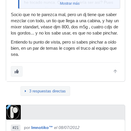
he tocado nunca. Que no debería ser así? Pues
Mostrar más
puede ser. El día que tenga dinero y pueda
Socio que no te parezca mal, pero un dj tiene que saber
mirarme estos cacharros como dios manda,
mezclar con todo, un tio que llega a una cabina, y hay un
entonces pincharé con lo que sea.
mixer standart, véase djm 800, dos m5g , cuatro cdjs de
los gordos... y no los sabe usar, es que no sabe pinchar.
Entiendo tu punto de vista, pero si sabes pinchar a oído
bien, en un par de temas le coges el truco al equipo que
sea.
3 respuestas directas
por
Imnotiko™
el 08/07/2012
#21