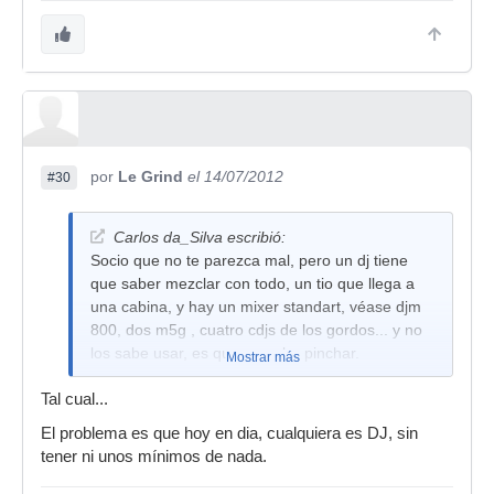
por
Le Grind
el 14/07/2012
#30
Carlos da_Silva escribió:
Socio que no te parezca mal, pero un dj tiene
que saber mezclar con todo, un tio que llega a
una cabina, y hay un mixer standart, véase djm
800, dos m5g , cuatro cdjs de los gordos... y no
los sabe usar, es que no sabe pinchar.
Mostrar más
Tal cual...
El problema es que hoy en dia, cualquiera es DJ, sin
tener ni unos mínimos de nada.