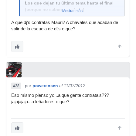
Los que dejan tu último tema hasta el final
(porque no saben mezclarlo)
Mostrar más
Los que te preguntan a cuántos bpm va tu
A que dj's contratas Mauri? A chavales que acaban de
tema (para intentar mezclarlo y cagarla)
salir de la escuela de dj's o que?
Los que miran tu pantalla todo el tiempo e
incluso le sacan fotos para robarte tu trabajo .
Los que pinchan tracks que ya has pinchado .
Hay muchas maneras de hacerse odiar en
cabina
por
powerensen
el 11/07/2012
#28
Eso mismo pienso yo...a que gente contratais???
jajajajaja...a leñadores o que?