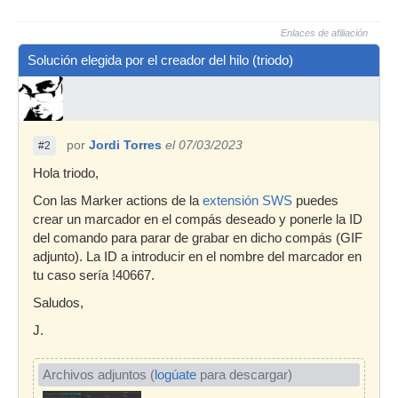
Enlaces de afiliación
Solución elegida por el creador del hilo (triodo)
por
Jordi Torres
el 07/03/2023
#2
Hola triodo,
Con las Marker actions de la
extensión SWS
puedes
crear un marcador en el compás deseado y ponerle la ID
del comando para parar de grabar en dicho compás (GIF
adjunto). La ID a introducir en el nombre del marcador en
tu caso sería !40667.
Saludos,
J.
Archivos adjuntos (
logúate
para descargar)