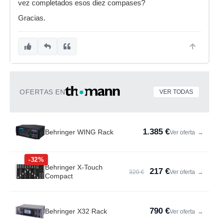
vez completados esos diez compases?
Gracias.
OFERTAS EN
VER TODAS
1.385 €
Behringer WING Rack
Ver oferta
→
-32%
Behringer X-Touch
217 €
320 €
Ver oferta
→
Compact
790 €
Behringer X32 Rack
Ver oferta
→