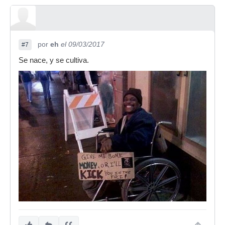
por
eh
el 09/03/2017
#7
Se nace, y se cultiva.