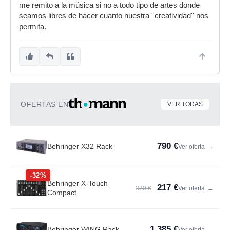
me remito a la música si no a todo tipo de artes donde
seamos libres de hacer cuanto nuestra ''creatividad'' nos
permita.
OFERTAS EN
VER TODAS
790 €
Behringer X32 Rack
Ver oferta
→
-32%
Behringer X-Touch
217 €
320 €
Ver oferta
→
Compact
1.385 €
Behringer WING Rack