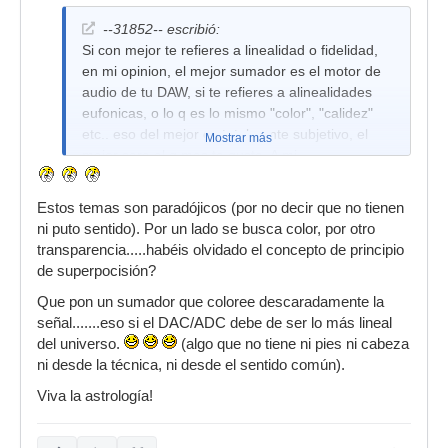
--31852-- escribió:
Si con mejor te refieres a linealidad o fidelidad,
en mi opinion, el mejor sumador es el motor de
audio de tu DAW, si te refieres a alinealidades
eufonicas, o lo q es lo mismo "color", "calidez"
etc.. eso del mejor es totalmente subjetivo, el
Mostrar más
mejor sera el q mas te guste. A mi
personalmente me gusta el folcrom por su
flexibilidad de colores, su precio y su ergonomia.
Estos temas son paradójicos (por no decir que no tienen
Pero por otra parte veo una chorrada comprarse
ni puto sentido). Por un lado se busca color, por otro
un sumador. Asi soy yo.
transparencia.....habéis olvidado el concepto de principio
de superpocisión?
Que pon un sumador que coloree descaradamente la
señal.......eso si el DAC/ADC debe de ser lo más lineal
del universo.
(algo que no tiene ni pies ni cabeza
ni desde la técnica, ni desde el sentido común).
Viva la astrología!