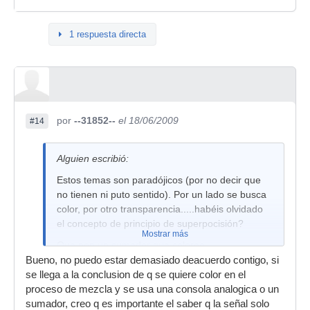
1 respuesta directa
por
--31852--
el 18/06/2009
#14
Alguien escribió:
Estos temas son paradójicos (por no decir que
no tienen ni puto sentido). Por un lado se busca
color, por otro transparencia.....habéis olvidado
el concepto de principio de superpocisión?
Mostrar más
Que pon un sumador que coloree
descaradamente la señal.......eso si el DAC/ADC
Bueno, no puedo estar demasiado deacuerdo contigo, si
debe de ser lo más lineal del universo.
se llega a la conclusion de q se quiere color en el
(algo que no tiene ni pies ni cabeza ni desde la
proceso de mezcla y se usa una consola analogica o un
técnica, ni desde el sentido común).
sumador, creo q es importante el saber q la señal solo