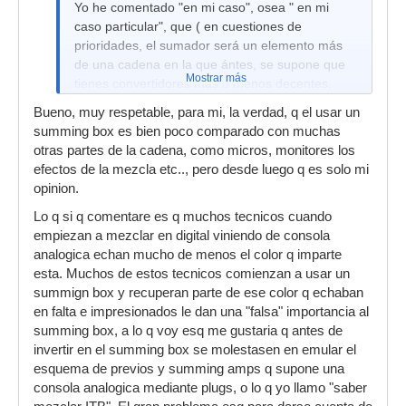
Yo he comentado "en mi caso", osea " en mi
caso particular", que ( en cuestiones de
prioridades, el sumador será un elemento más
de una cadena en la que ántes, se supone que
Mostrar más
tienes convertidores mas o menos decentes,
buenos previos, micros, ...etc. ).
Bueno, muy respetable, para mi, la verdad, q el usar un
summing box es bien poco comparado con muchas
otras partes de la cadena, como micros, monitores los
efectos de la mezcla etc.., pero desde luego q es solo mi
opinion.
Lo q si q comentare es q muchos tecnicos cuando
empiezan a mezclar en digital viniendo de consola
analogica echan mucho de menos el color q imparte
esta. Muchos de estos tecnicos comienzan a usar un
summign box y recuperan parte de ese color q echaban
en falta e impresionados le dan una "falsa" importancia al
summing box, a lo q voy esq me gustaria q antes de
invertir en el summing box se molestasen en emular el
esquema de previos y summing amps q supone una
consola analogica mediante plugs, o lo q yo llamo "saber