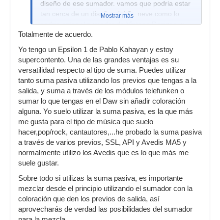
diseño de ese sumador. vamos que podria estar
tan cerca de un diseñor del Sr. neve como lo
Mostrar más
podria estar el sumador de Vintage Designs, u
Totalmente de acuerdo.
otra marca en esa onda.
Yo tengo un Epsilon 1 de Pablo Kahayan y estoy
Hay mas peces en el rio, yo personalmente
supercontento. Una de las grandes ventajas es su
optaria por un pasivo tipo folcrom mas un par de
versatilidad respecto al tipo de suma. Puedes utilizar
buenos previos Great River o algo asi, ya que si
tanto suma pasiva utilizando los previos que tengas a la
al final nos damos cuenta de que el summing no
salida, y suma a través de los módulos telefunken o
sirve para nada, o por lo menos para algo k no
sumar lo que tengas en el Daw sin añadir coloración
podamos conseguir integramente dentro del
alguna. Yo suelo utilizar la suma pasiva, es la que más
DAW siempre nos quedaran dos buenos previos
me gusta para el tipo de música que suelo
para lo que realmente valen.
hacer,pop/rock, cantautores,...he probado la suma pasiva
a través de varios previos, SSL, API y Avedis MA5 y
normalmente utilizo los Avedis que es lo que más me
suele gustar.
Sobre todo si utilizas la suma pasiva, es importante
mezclar desde el principio utilizando el sumador con la
coloración que den los previos de salida, así
aprovecharás de verdad las posibilidades del sumador
para la mezcla.