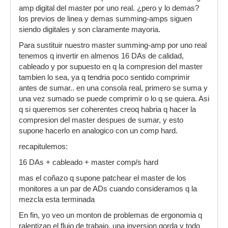
amp digital del master por uno real. ¿pero y lo demas?
los previos de linea y demas summing-amps siguen
siendo digitales y son claramente mayoria.
Para sustituir nuestro master summing-amp por uno real
tenemos q invertir en almenos 16 DAs de calidad,
cableado y por supuesto en q la compresion del master
tambien lo sea, ya q tendria poco sentido comprimir
antes de sumar.. en una consola real, primero se suma y
una vez sumado se puede comprimir o lo q se quiera. Asi
q si queremos ser coherentes creoq habria q hacer la
compresion del master despues de sumar, y esto
supone hacerlo en analogico con un comp hard.
recapitulemos:
16 DAs + cableado + master comp/s hard
mas el coñazo q supone patchear el master de los
monitores a un par de ADs cuando consideramos q la
mezcla esta terminada
En fin, yo veo un monton de problemas de ergonomia q
ralentizan el flujo de trabajo, una inversion gorda y todo