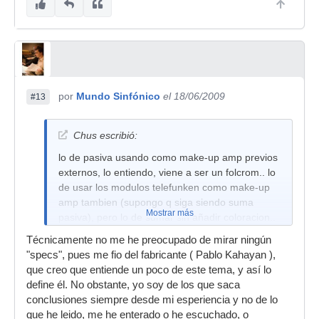
por
Mundo Sinfónico
el 18/06/2009
#13
Chus escribió:
lo de pasiva usando como make-up amp previos
externos, lo entiendo, viene a ser un folcrom.. lo
de usar los modulos telefunken como make-up
amp tambien (supongo q siga siendo suma
Mostrar más
pasiva), pero lo de sumar sin añadir coloracion..
no entiendo como puede hacerse eso.. hay
Técnicamente no me he preocupado de mirar ningún
donde mirar las specs de este cacharro? por
"specs", pues me fio del fabricante ( Pablo Kahayan ),
curiosidad..
que creo que entiende un poco de este tema, y así lo
slds
define él. No obstante, yo soy de los que saca
conclusiones siempre desde mi esperiencia y no de lo
que he leido, me he enterado o he escuchado, o