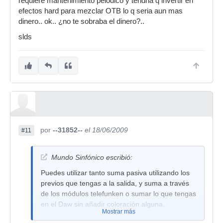
requiere mantenimiento peiodico y tendria q invertir en
efectos hard para mezclar OTB lo q seria aun mas
dinero.. ok.. ¿no te sobraba el dinero?..
slds
por
--31852--
el 18/06/2009
#11
Mundo Sinfónico escribió:
Puedes utilizar tanto suma pasiva utilizando los
previos que tengas a la salida, y suma a través
de los módulos telefunken o sumar lo que tengas
en el Daw sin añadir coloración alguna.
Mostrar más