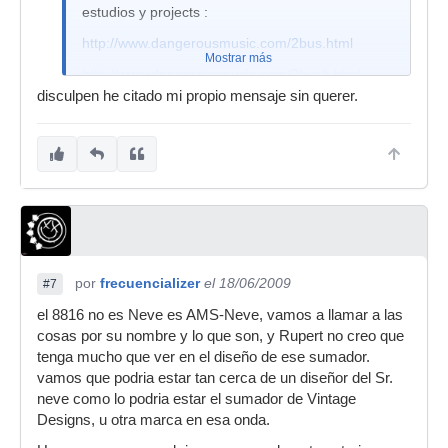
estudios y projects :
http://www.dangerousmusic.com/2bus.html
Mostrar más
http://www.dangerousmusic.com/2buslt.html
disculpen he citado mi propio mensaje sin querer.
y esto parece estar mas cerca de lo que dice
pgsmusic,ademas de ser Neve:
http://www.ams-neve.com/Products/Outboa ...
ckage.aspx
por
frecuencializer
el 18/06/2009
#7
el 8816 no es Neve es AMS-Neve, vamos a llamar a las
cosas por su nombre y lo que son, y Rupert no creo que
tenga mucho que ver en el diseño de ese sumador.
vamos que podria estar tan cerca de un diseñor del Sr.
neve como lo podria estar el sumador de Vintage
Designs, u otra marca en esa onda.