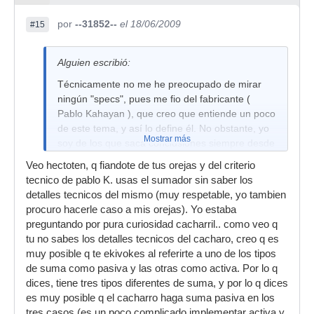
por
--31852--
el 18/06/2009
#15
Alguien escribió:
Técnicamente no me he preocupado de mirar
ningún "specs", pues me fio del fabricante (
Pablo Kahayan ), que creo que entiende un poco
de este tema, y así lo define él. No obstante, yo
Mostrar más
soy de los que saca conclusiones siempre desde
mi esperiencia y no de lo que he leido, me he
Veo hectoten, q fiandote de tus orejas y del criterio
enterado o he escuchado, o "teoricamente" debe
tecnico de pablo K. usas el sumador sin saber los
de ser o tiene que ser y en este sentido, es
detalles tecnicos del mismo (muy respetable, yo tambien
cierto que no colorea "aparentemente" la
procuro hacerle caso a mis orejas). Yo estaba
mezcla. Nada que ver con la suma pasiva.
preguntando por pura curiosidad cacharril.. como veo q
Yo intento abstraerme de cualquier efecto
tu no sabes los detalles tecnicos del cacharo, creo q es
placebo cuando puedo probar y trabajar con
muy posible q te ekivokes al referirte a uno de los tipos
cualquier equipo, y siempre tener mi oido bien
de suma como pasiva y las otras como activa. Por lo q
atento, entrenado, y entonces sacar
dices, tiene tres tipos diferentes de suma, y por lo q dices
conclusiones.
es muy posible q el cacharro haga suma pasiva en los
tres casos (es un poco complicado implementar activa y