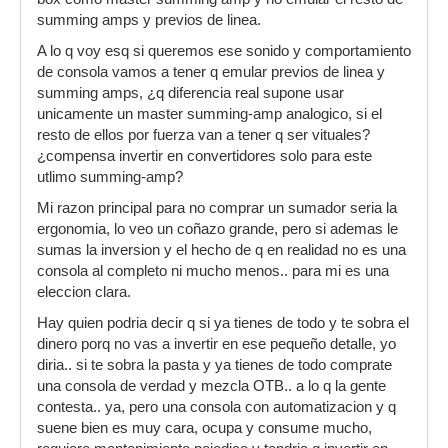
summing amps y previos de linea.
A lo q voy esq si queremos ese sonido y comportamiento
de consola vamos a tener q emular previos de linea y
summing amps, ¿q diferencia real supone usar
unicamente un master summing-amp analogico, si el
resto de ellos por fuerza van a tener q ser vituales?
¿compensa invertir en convertidores solo para este
utlimo summing-amp?
Mi razon principal para no comprar un sumador seria la
ergonomia, lo veo un coñazo grande, pero si ademas le
sumas la inversion y el hecho de q en realidad no es una
consola al completo ni mucho menos.. para mi es una
eleccion clara.
Hay quien podria decir q si ya tienes de todo y te sobra el
dinero porq no vas a invertir en ese pequeño detalle, yo
diria.. si te sobra la pasta y ya tienes de todo comprate
una consola de verdad y mezcla OTB.. a lo q la gente
contesta.. ya, pero una consola con automatizacion y q
suene bien es muy cara, ocupa y consume mucho,