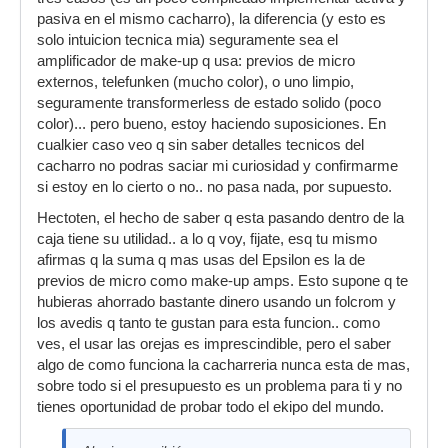
pasiva en el mismo cacharro), la diferencia (y esto es
solo intuicion tecnica mia) seguramente sea el
amplificador de make-up q usa: previos de micro
externos, telefunken (mucho color), o uno limpio,
seguramente transformerless de estado solido (poco
color)... pero bueno, estoy haciendo suposiciones. En
cualkier caso veo q sin saber detalles tecnicos del
cacharro no podras saciar mi curiosidad y confirmarme
si estoy en lo cierto o no.. no pasa nada, por supuesto.
Hectoten, el hecho de saber q esta pasando dentro de la
caja tiene su utilidad.. a lo q voy, fijate, esq tu mismo
afirmas q la suma q mas usas del Epsilon es la de
previos de micro como make-up amps. Esto supone q te
hubieras ahorrado bastante dinero usando un folcrom y
los avedis q tanto te gustan para esta funcion.. como
ves, el usar las orejas es imprescindible, pero el saber
algo de como funciona la cacharreria nunca esta de mas,
sobre todo si el presupuesto es un problema para ti y no
tienes oportunidad de probar todo el ekipo del mundo.