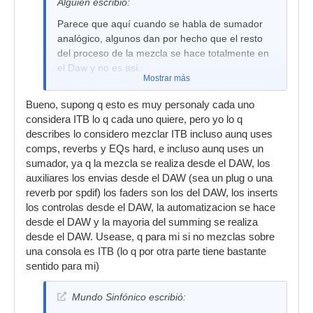
Alguien escribió:
Parece que aquí cuando se habla de sumador
analógico, algunos dan por hecho que el resto
del proceso de la mezcla se hace totalmente en
el Daw y no es así.
Mostrar más
La gran mayoría de las pistas más importantes
de las mezclas que hago, son procesadas por
Bueno, supong q esto es muy personaly cada uno
hardware externo de calidad y utilizando así muy
considera ITB lo q cada uno quiere, pero yo lo q
pocos plugins.
describes lo considero mezclar ITB incluso aunq uses
comps, reverbs y EQs hard, e incluso aunq uses un
sumador, ya q la mezcla se realiza desde el DAW, los
auxiliares los envias desde el DAW (sea un plug o una
reverb por spdif) los faders son los del DAW, los inserts
los controlas desde el DAW, la automatizacion se hace
desde el DAW y la mayoria del summing se realiza
desde el DAW. Usease, q para mi si no mezclas sobre
una consola es ITB (lo q por otra parte tiene bastante
sentido para mi)
Mundo Sinfónico escribió: