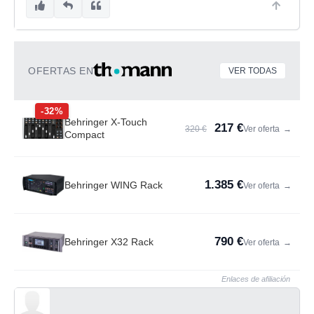
OFERTAS EN
VER TODAS
-32%
Behringer X-Touch
217 €
320 €
Ver oferta
→
Compact
1.385 €
Behringer WING Rack
Ver oferta
→
790 €
Behringer X32 Rack
Ver oferta
→
Enlaces de afiliación