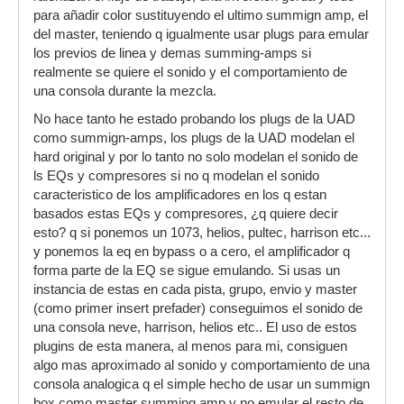
para añadir color sustituyendo el ultimo summign amp, el
del master, teniendo q igualmente usar plugs para emular
los previos de linea y demas summing-amps si
realmente se quiere el sonido y el comportamiento de
una consola durante la mezcla.
No hace tanto he estado probando los plugs de la UAD
como summign-amps, los plugs de la UAD modelan el
hard original y por lo tanto no solo modelan el sonido de
ls EQs y compresores si no q modelan el sonido
caracteristico de los amplificadores en los q estan
basados estas EQs y compresores, ¿q quiere decir
esto? q si ponemos un 1073, helios, pultec, harrison etc...
y ponemos la eq en bypass o a cero, el amplificador q
forma parte de la EQ se sigue emulando. Si usas un
instancia de estas en cada pista, grupo, envio y master
(como primer insert prefader) conseguimos el sonido de
una consola neve, harrison, helios etc.. El uso de estos
plugins de esta manera, al menos para mi, consiguen
algo mas aproximado al sonido y comportamiento de una
consola analogica q el simple hecho de usar un summign
box como master summing amp y no emular el resto de