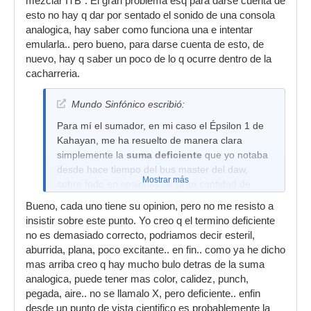
mezclar ITB". El gran problema esq para darse cuenta de
esto no hay q dar por sentado el sonido de una consola
analogica, hay saber como funciona una e intentar
emularla.. pero bueno, para darse cuenta de esto, de
nuevo, hay q saber un poco de lo q ocurre dentro de la
cacharreria.
Mundo Sinfónico escribió:
Para mí el sumador, en mi caso el Épsilon 1 de
Kahayan, me ha resuelto de manera clara
simplemente la
suma deficiente
que yo notaba
desde hace tiempo del bus master del daw,
Mostrar más
sobre todo en sesiones de gran cantidad de
pistas, que es donde repito, se nota bastante.
Bueno, cada uno tiene su opinion, pero no me resisto a
insistir sobre este punto. Yo creo q el termino deficiente
no es demasiado correcto, podriamos decir esteril,
aburrida, plana, poco excitante.. en fin.. como ya he dicho
mas arriba creo q hay mucho bulo detras de la suma
analogica, puede tener mas color, calidez, punch,
pegada, aire.. no se llamalo X, pero deficiente.. enfin
desde un punto de vista cientifico es probablemente la