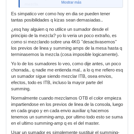
Mostrar más
mezcla.
Es simpatico ver como hoy en dia se pueden tener
tantas posibilidades q kizas sean demasiadas..
¿esq hay alguien q no utilice un sumador desde el
principio de la mezcla? yo lo veria un poco extraño, es
como si mezclando sobre una 4KG "desactivasemos"
los previos de linea y summing amps de la mesa hasta q
terminasemos la mezcla (cosa imposible logicamente).
Yo lo de los sumadores lo veo, como dije antes, un poco
chorrada.. q nadie me entienda mal.. a lo q me refiero esq
un sumador sigue siendo mezclar ITB, osea envios,
efectos, todo es ITB, incluso la mayor parte del
summing.
Normalmente cuando mezclamos OTB el color empieza
impartiendose en los previos de linea de la consola, luego
en cada grupo y en cada envio auxiliar q hacemos
tenemos un summing-amp, por ultimo todo esto se suma
en el ultimo summing-amp q es el del master.
Usar un sumador es simplemente sustituir el summing-