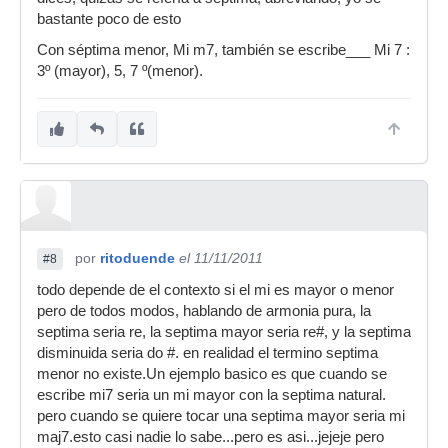
bastante poco de esto
Con séptima menor, Mi m7, también se escribe___ Mi 7 :
3º (mayor), 5, 7 º(menor).
por
ritoduende
el 11/11/2011
#8
todo depende de el contexto si el mi es mayor o menor
pero de todos modos, hablando de armonia pura, la
septima seria re, la septima mayor seria re#, y la septima
disminuida seria do #. en realidad el termino septima
menor no existe.Un ejemplo basico es que cuando se
escribe mi7 seria un mi mayor con la septima natural.
pero cuando se quiere tocar una septima mayor seria mi
maj7.esto casi nadie lo sabe...pero es asi...jejeje pero