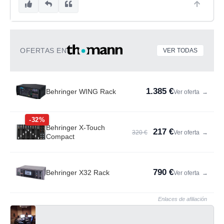
OFERTAS EN
VER TODAS
1.385 €
Behringer WING Rack
Ver oferta
→
-32%
Behringer X-Touch
217 €
320 €
Ver oferta
→
Compact
790 €
Behringer X32 Rack
Ver oferta
→
Enlaces de afiliación