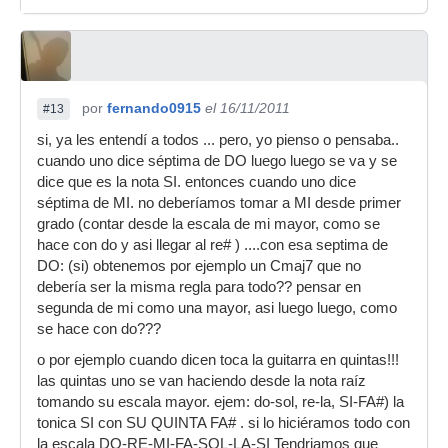
por
fernando0915
el 16/11/2011
#13
si, ya les entendí a todos ... pero, yo pienso o pensaba..
cuando uno dice séptima de DO luego luego se va y se
dice que es la nota SI. entonces cuando uno dice
séptima de MI. no deberíamos tomar a MI desde primer
grado (contar desde la escala de mi mayor, como se
hace con do y asi llegar al re# ) ....con esa septima de
DO: (si) obtenemos por ejemplo un Cmaj7 que no
debería ser la misma regla para todo?? pensar en
segunda de mi como una mayor, asi luego luego, como
se hace con do???
o por ejemplo cuando dicen toca la guitarra en quintas!!!
las quintas uno se van haciendo desde la nota raíz
tomando su escala mayor. ejem: do-sol, re-la, SI-FA#) la
tonica SI con SU QUINTA FA# . si lo hiciéramos todo con
la escala DO-RE-MI-FA-SOL-LA-SI Tendriamos que