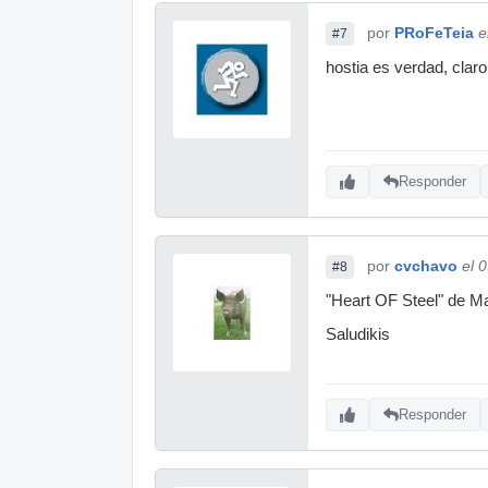
por
PRoFeTeia
e
#7
hostia es verdad, clar
Responder
por
cvchavo
el 
#8
"Heart OF Steel" de M
Saludikis
Responder