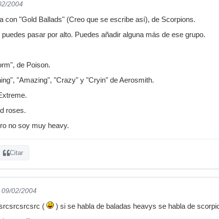
/02/2004
 con "Gold Ballads" (Creo que se escribe así), de Scorpions.
s puedes pasar por alto. Puedes añadir alguna más de ese grupo.
:
orm", de Poison.
hing", "Amazing", "Crazy" y "Cryin" de Aerosmith.
Extreme.
d roses.
ero no soy muy heavy.
Citar
l 09/02/2004
srcsrcsrcsrc (
) si se habla de baladas heavys se habla de scorpion