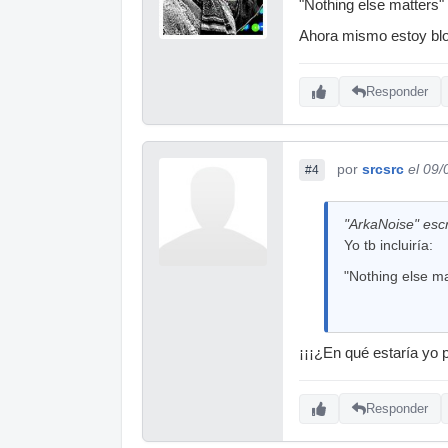
"Nothing else matters" 
Ahora mismo estoy blo
Responder
por
srcsrc
el 09
#4
"ArkaNoise" escr
Yo tb incluiría:
"Nothing else ma
¡¡¡¿En qué estaría yo 
Responder