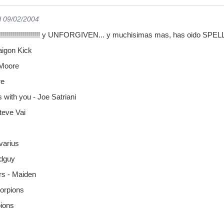
l 09/02/2004
!!!!!!!!!!!!!!!!!!! y UNFORGIVEN... y muchisimas mas, has oido SPE
aigon Kick
Moore
re
with you - Joe Satriani
teve Vai
varius
Edguy
ers - Maiden
orpions
pions