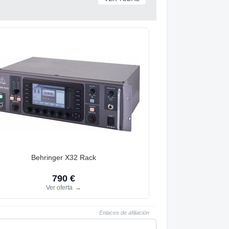
Behringer X32 Rack
790 €
Ver oferta
→
Enlaces de afiliación