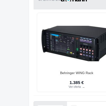
Behringer WING Rack
1.385 €
Ver oferta
→