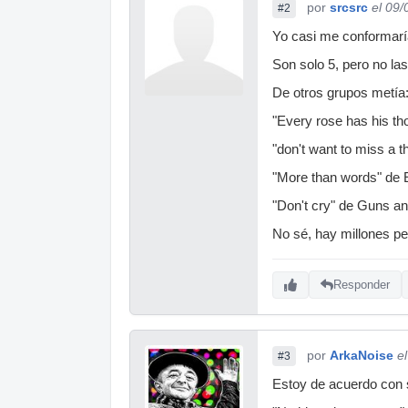
por
srcsrc
el 09
#2
Yo casi me conformaría
Son solo 5, pero no la
De otros grupos metía
"Every rose has his th
"don't want to miss a t
"More than words" de 
"Don't cry" de Guns an
No sé, hay millones p
Responder
por
ArkaNoise
e
#3
Estoy de acuerdo con 