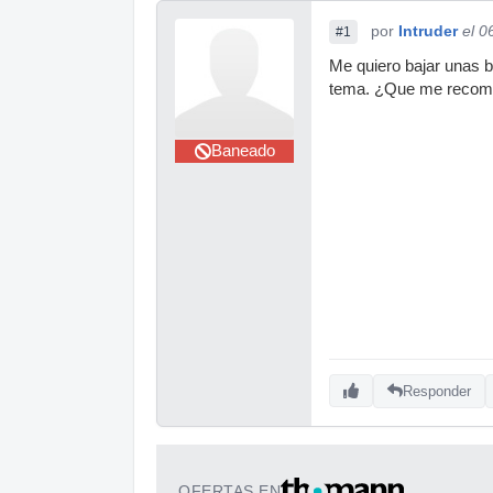
por
Intruder
el 0
#1
Me quiero bajar unas b
tema. ¿Que me reco
Baneado
Responder
OFERTAS EN