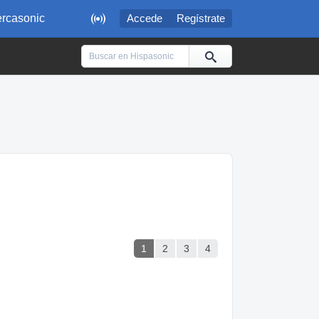

rcasonic
Accede
Regístrate
1
2
3
4