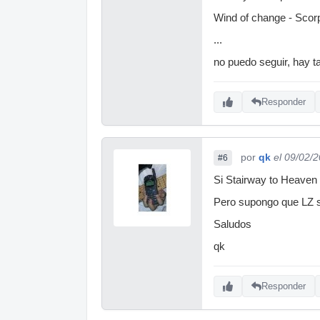
Wind of change - Scorp
...
no puedo seguir, hay ta
Responder
por
qk
el 09/02/
#6
Si Stairway to Heaven e
Pero supongo que LZ s
Saludos
qk
Responder