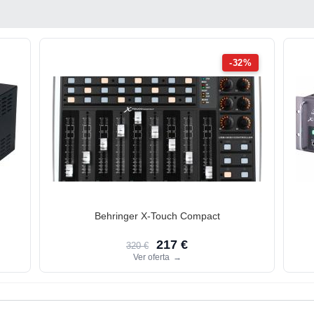
-32%
Behringer X-Touch Compact
217 €
320 €
Ver oferta
→