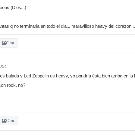
ions (Dios...)
ntas q no terminaria en todo el dia... maravilloso heavy del corazon...
Citar
2004
s balada y Led Zeppelin es heavy, yo pondría ésta bien arriba en la li
on rock, no?
Citar