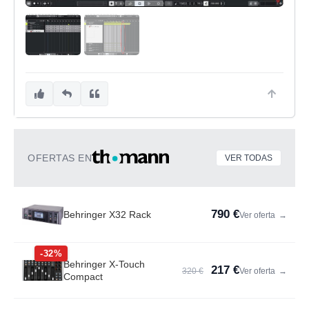
OFERTAS EN
VER TODAS
790 €
Behringer X32 Rack
Ver oferta
→
-32%
Behringer X-Touch
217 €
320 €
Ver oferta
→
Compact