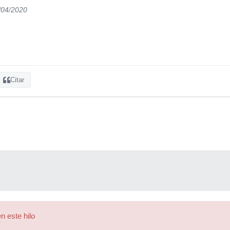
/04/2020
Citar
n este hilo