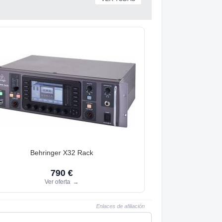
Behringer X32 Rack
790 €
Ver oferta
→
Enlaces de afiliación