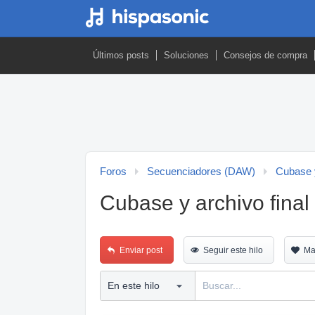
Últimos posts
Soluciones
Consejos de compra
Foros
Secuenciadores (DAW)
Cubase 
Cubase y archivo final
Enviar post
Seguir este hilo
Ma