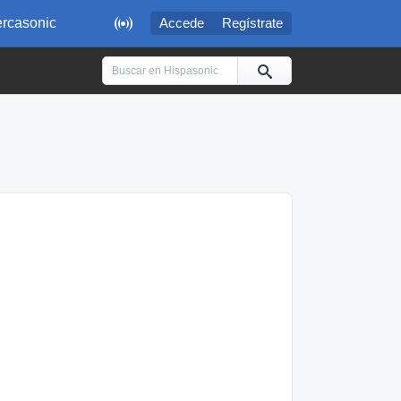

rcasonic
Accede
Regístrate