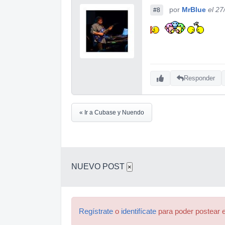
por
MrBlue
el 27
#8
Responder
« Ir a Cubase y Nuendo
NUEVO POST
×
Regístrate
o
identifícate
para poder postear e