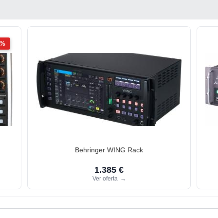
2%
Behringer WING Rack
1.385 €
Ver oferta
→