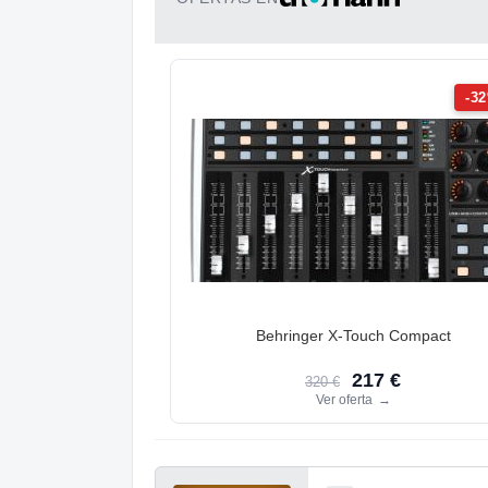
-3
Behringer X-Touch Compact
217 €
320 €
Ver oferta
→