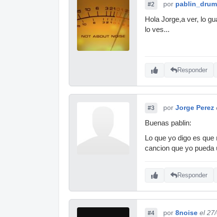
por
pablin_dru
#2
Hola Jorge,a ver, lo g
lo ves...
Responder
por
Jorge Perez
#3
Buenas pablin:
Lo que yo digo es que 
cancion que yo pueda u
Responder
por
8noise
el 27
#4