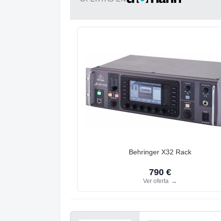
Behringer X32 Rack
790 €
Ver oferta
→