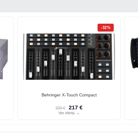
-32%
Behringer X-Touch Compact
217 €
320 €
Ver oferta
→