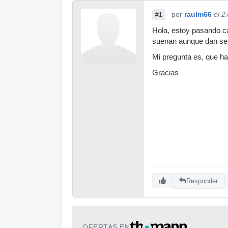
por
raulm66
el 2
#1
Hola, estoy pasando c
suenan aunque dan señ
Mi pregunta es, que h
Gracias
Responder
OFERTAS EN