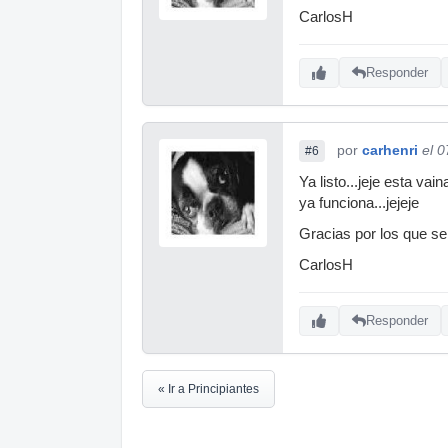
CarlosH
Responder
por
carhenri
el 
#6
Ya listo...jeje esta va
ya funciona...jejeje
Gracias por los que se
CarlosH
Responder
« Ir a Principiantes