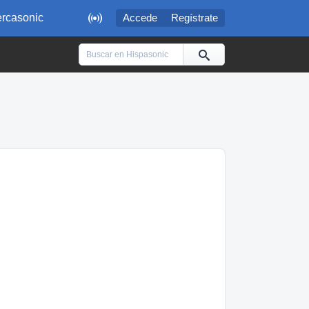

rcasonic
Accede
Regístrate