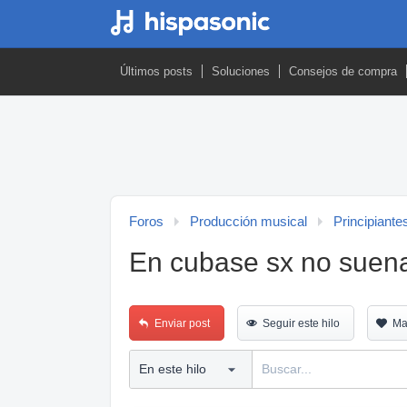
Últimos posts
Soluciones
Consejos de compra
Foros
Producción musical
Principiante
En cubase sx no suen
Enviar post
Seguir este hilo
Ma