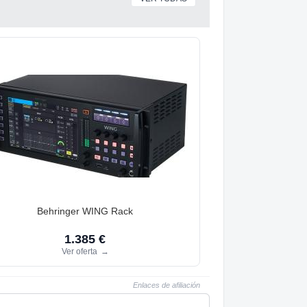
Behringer WING Rack
1.385 €
Ver oferta
→
Enlaces de afiliación