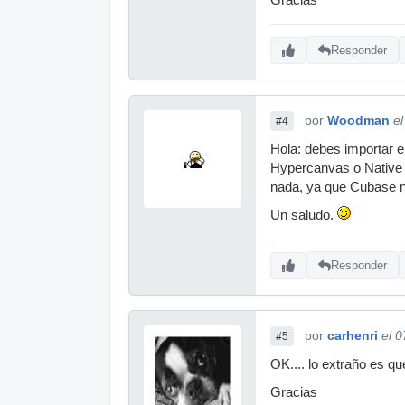
Responder
por
Woodman
e
#4
Hola: debes importar el
Hypercanvas o Native I
nada, ya que Cubase no
Un saludo.
Responder
por
carhenri
el 
#5
OK.... lo extraño es qu
Gracias