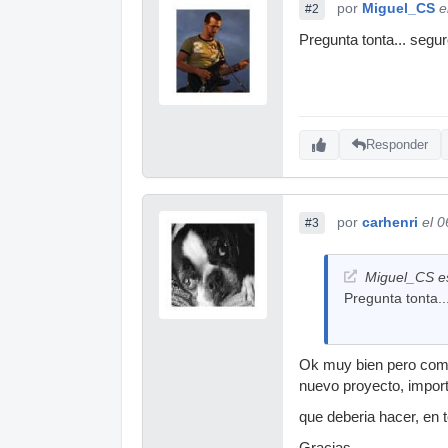
por
Miguel_CS
e
#2
Pregunta tonta... segu
Responder
por
carhenri
el 
#3
Miguel_CS es
Pregunta tonta..
Ok muy bien pero como 
nuevo proyecto, impor
que deberia hacer, en 
Gracias