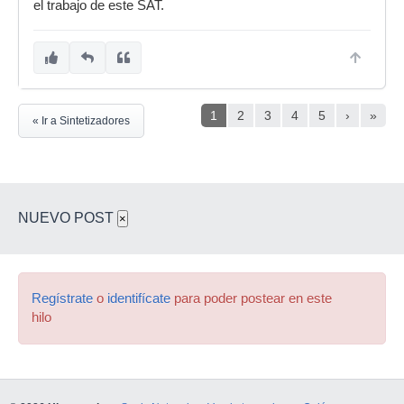
el trabajo de este SAT.
1
2
3
4
5
›
»
« Ir a Sintetizadores
NUEVO POST
×
Regístrate
o
identifícate
para poder postear en este
hilo