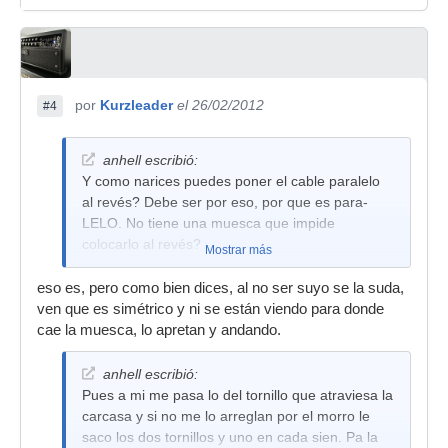
por
Kurzleader
el 26/02/2012
#4
anhell escribió:
Y como narices puedes poner el cable paralelo
al revés? Debe ser por eso, por que es para-
LELO. No tiene una muesca que impide
colocarlo al revés?
Mostrar más
eso es, pero como bien dices, al no ser suyo se la suda,
ven que es simétrico y ni se están viendo para donde
cae la muesca, lo apretan y andando.
anhell escribió:
Pues a mi me pasa lo del tornillo que atraviesa la
carcasa y si no me lo arreglan por el morro le
saco los dos tornillos y uno en cada sien. Pa la