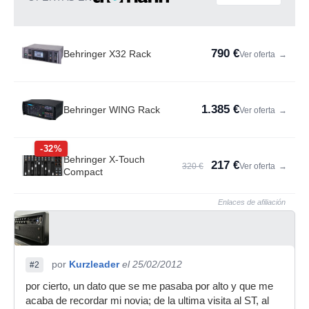
790 €
Behringer X32 Rack
Ver oferta
→
1.385 €
Behringer WING Rack
Ver oferta
→
-32%
Behringer X-Touch
217 €
320 €
Ver oferta
→
Compact
Enlaces de afiliación
por
Kurzleader
el 25/02/2012
#2
por cierto, un dato que se me pasaba por alto y que me
acaba de recordar mi novia; de la ultima visita al ST, al