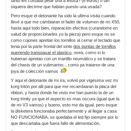
tanto les costaba pedir una a letusa? (6 euros) o tan
siquiera decirme que habian puesto una usada?
Pero esque el detonante ha sido la ultima visita cuando
llevé a que me cambiaran el fader de volumen de mi X50,
hasta aqui todo bien, reparación efectiva (curandome en
salud de proporcionarles yo la pieza) pero esque no se
como cojones apretan los tornillos al cerrar el teclado que
tenia por la parte frontal del sinte
dos puntas de tornillos
queriendo transpasar el plastico
, osea, como si lo
hubieran apretao con un martillo neumático y se tratara
del chasis de un submarino... como pa tratarse de una
joya de colección vamos
Y aqui el detonante de mi ira, volvió por vigésima vez mi
korg tritón por alli para que me recambiaran la placa del
ribbon, y hasta donde he visto me han puesto la de un
korg trinity ya que el aspecto es mas oscura (igual que la
de mi V3 vamos) y bueno, esto me da igual, pero esque
la disketera funcionaba perfectamente y al llegar a casa
NO FUNCIONABA, se quedaba el led fijo siempre por lo
que descartaba que fuera fallo de alimentación.