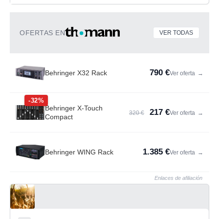
OFERTAS EN
VER TODAS
790 €
Behringer X32 Rack
Ver oferta
→
-32%
Behringer X-Touch
217 €
320 €
Ver oferta
→
Compact
1.385 €
Behringer WING Rack
Ver oferta
→
Enlaces de afiliación