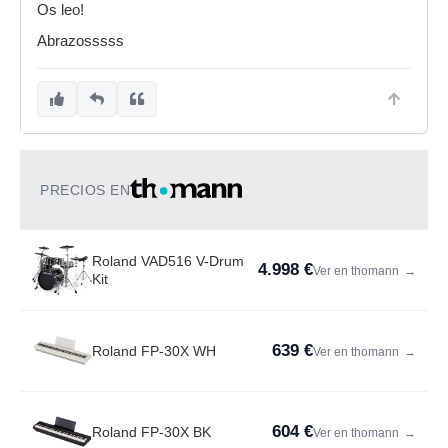
Os leo!
Abrazosssss
PRECIOS EN
Roland VAD516 V-Drum
4.998 €
Ver en thomann
→
Kit
639 €
Roland FP-30X WH
Ver en thomann
→
604 €
Roland FP-30X BK
Ver en thomann
→