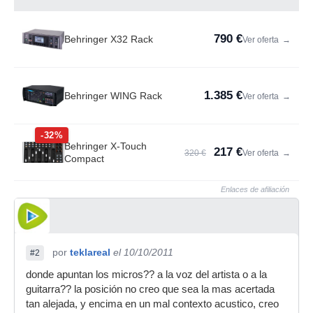
790 €
Behringer X32 Rack
Ver oferta
→
1.385 €
Behringer WING Rack
Ver oferta
→
-32%
Behringer X-Touch
217 €
320 €
Ver oferta
→
Compact
Enlaces de afiliación
por
teklareal
el 10/10/2011
#2
donde apuntan los micros?? a la voz del artista o a la
guitarra?? la posición no creo que sea la mas acertada
tan alejada, y encima en un mal contexto acustico, creo