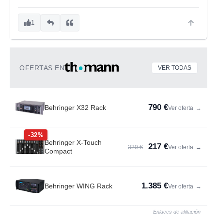
1
OFERTAS EN
VER TODAS
790 €
Behringer X32 Rack
Ver oferta
→
-32%
Behringer X-Touch
217 €
320 €
Ver oferta
→
Compact
1.385 €
Behringer WING Rack
Ver oferta
→
Enlaces de afiliación