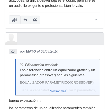
altavoces, la unica desventaja es el costo, pero si eres
un audiofilo exigente o profesional, bien lo vale.
1
por
MATO
el 09/09/2010
#14
Pilloacustico escribió:
Las diferencias entre un equalizador grafico y un
paramétrico(crossover) son las siguientes:
EQUALIZADOR PARAMETRICO(CROSSOVER)
Tiene la capacidad para manipular 3 parametros,
Mostrar más
amplitud de señal, frecuencia central de
actuacion y ancho de banda.
buena explicación ¡¡
EQUALIZADOR GRAFICO
los parámetros de un ecualizador parametrico también