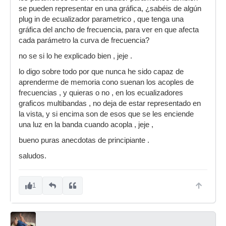
se pueden representar en una gráfica, ¿sabéis de algún
Tiene la capacidad para manipular 1 solo
plug in de ecualizador parametrico , que tenga una
parametro, amplitud de señal.
gráfica del ancho de frecuencia, para ver en que afecta
Estos dispositivos se pueden conectar
cada parámetro la curva de frecuencia?
conjuntamente para obtener el maximo
no se si lo he explicado bien , jeje .
rendimiento y calidad de tus altavoces, la unica
desventaja es el costo, pero si eres un audiofilo
lo digo sobre todo por que nunca he sido capaz de
exigente o profesional, bien lo vale.
aprenderme de memoria cono suenan los acoples de
frecuencias , y quieras o no , en los ecualizadores
graficos multibandas , no deja de estar representado en
la vista, y si encima son de esos que se les enciende
una luz en la banda cuando acopla , jeje ,
bueno puras anecdotas de principiante .
saludos.
1