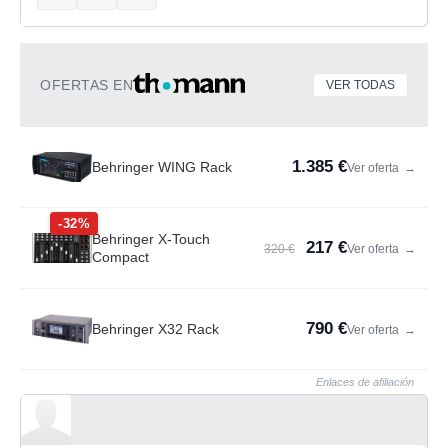
OFERTAS EN
VER TODAS
1.385 €
Behringer WING Rack
Ver oferta
→
-32%
Behringer X-Touch
217 €
320 €
Ver oferta
→
Compact
790 €
Behringer X32 Rack
Ver oferta
→
Enlaces de afiliación