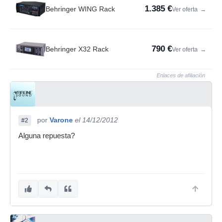
1.385 €
Behringer WING Rack
Ver oferta
→
790 €
Behringer X32 Rack
Ver oferta
→
Enlaces de afiliación
por
Varone
el 14/12/2012
#2
Alguna repuesta?