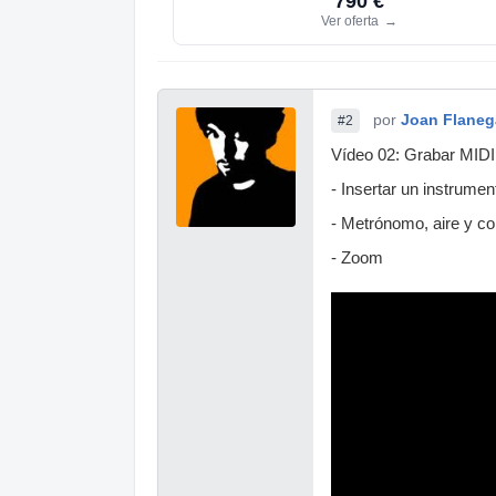
790 €
Ver oferta
→
por
Joan Flane
#2
Vídeo 02: Grabar MIDI
- Insertar un instrument
- Metrónomo, aire y 
- Zoom