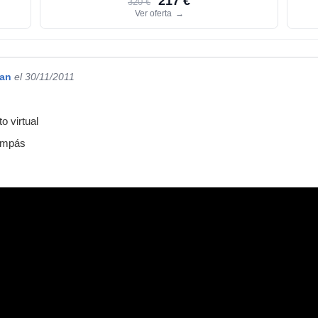
217 €
320 €
Ver oferta
→
gan
el 30/11/2011
o virtual
compás