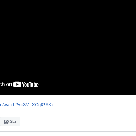
com/watch?v=3M_XCgIGAKc
Citar