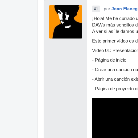
por
Joan Flane
#1
¡Hola! Me he currado u
DAWs más sencillos de 
A ver si así le damos 
Este primer vídeo es d
Vídeo 01: Presentació
- Página de inicio
- Crear una canción n
- Abrir una canción exi
- Página de proyecto 