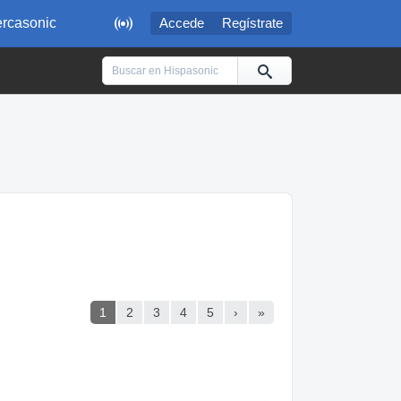

rcasonic
Accede
Regístrate
1
2
3
4
5
›
»