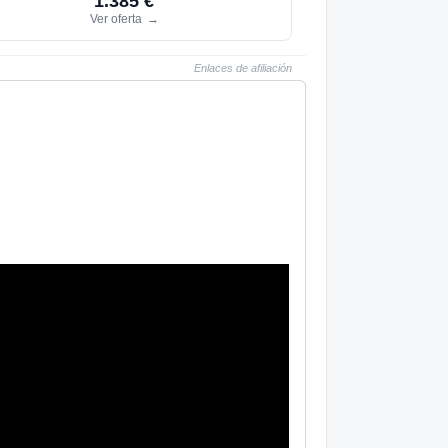
1.385 €
Ver oferta
→
Enlaces de afiliación