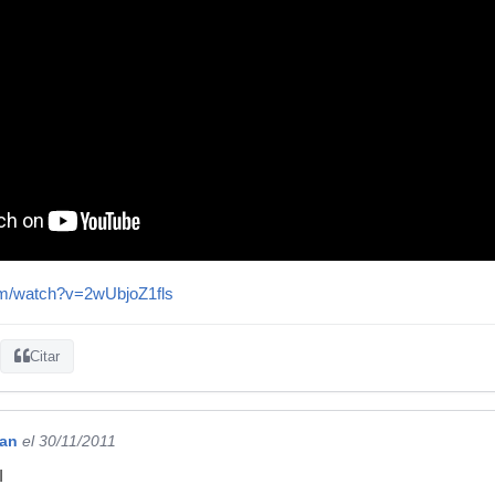
om/watch?v=2wUbjoZ1fls
Citar
gan
el 30/11/2011
I