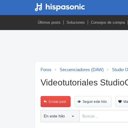
Últimos posts
Soluciones
Consejos de compra
Foros
Secuenciadores (DAW)
Studio 
Videotutoriales Studi
Enviar post
Seguir este hilo
Ma