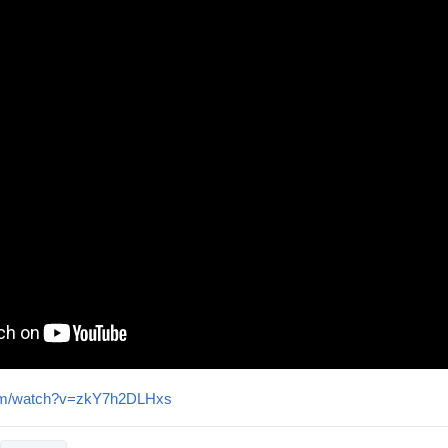
com/watch?v=zkY7h2DLHxs