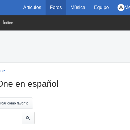
Artículos
Foros
Música
Equipo
Me
Índice
One
oOne en español
rcar como favorito