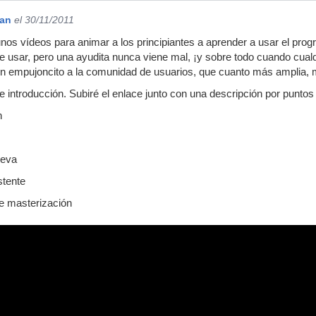
gan
el 30/11/2011
nos vídeos para animar a los principiantes a aprender a usar el pr
usar, pero una ayudita nunca viene mal, ¡y sobre todo cuando cualq
un empujoncito a la comunidad de usuarios, que cuanto más amplia, 
e introducción. Subiré el enlace junto con una descripción por puntos
n
ueva
stente
de masterización