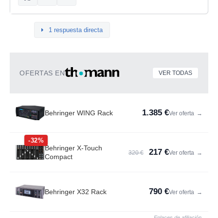
1 respuesta directa
OFERTAS EN
VER TODAS
1.385 €
Behringer WING Rack
Ver oferta
→
-32%
Behringer X-Touch
217 €
320 €
Ver oferta
→
Compact
790 €
Behringer X32 Rack
Ver oferta
→
Enlaces de afiliación