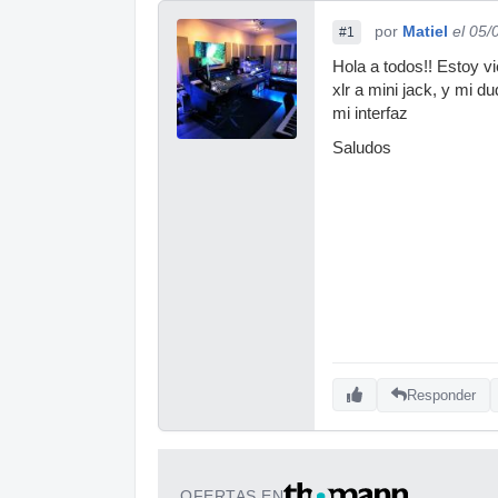
por
Matiel
el 05/
#1
Hola a todos!! Estoy 
xlr a mini jack, y mi d
mi interfaz
Saludos
Responder
OFERTAS EN