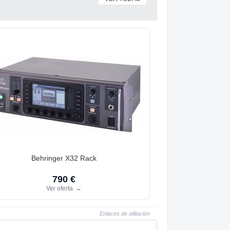
Behringer X32 Rack
790 €
Ver oferta
→
Enlaces de afiliación