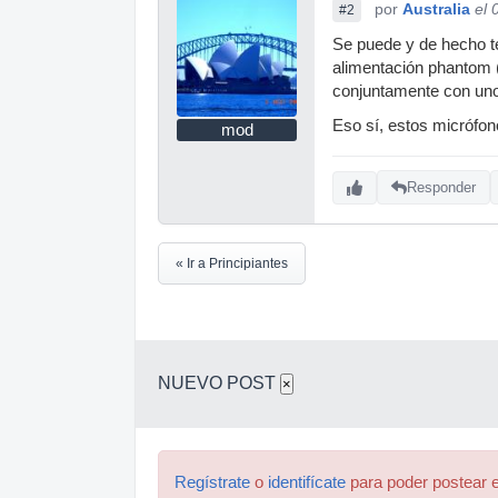
por
Australia
el 
#2
Se puede y de hecho te 
alimentación phantom 
conjuntamente con uno
Eso sí, estos micrófon
mod
Responder
« Ir a Principiantes
NUEVO POST
×
Regístrate
o
identifícate
para poder postear e