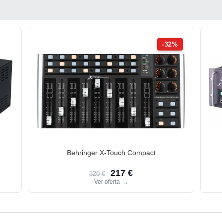
-32%
Behringer X-Touch Compact
217 €
320 €
Ver oferta
→