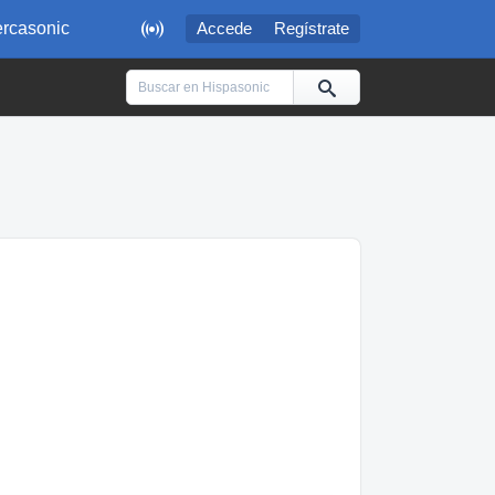

rcasonic
Accede
Regístrate