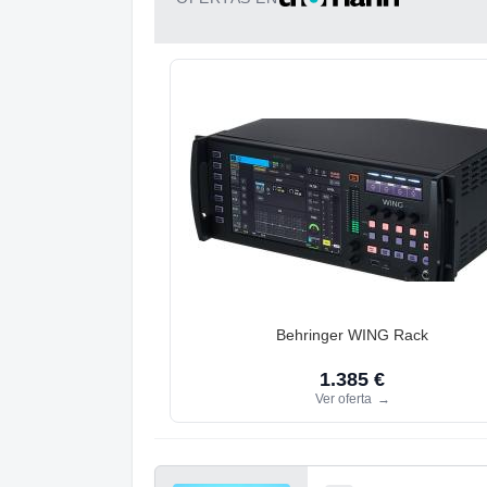
Behringer WING Rack
1.385 €
Ver oferta
→