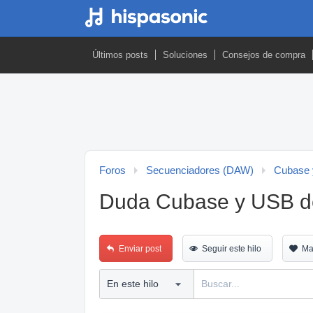
Últimos posts
Soluciones
Consejos de compra
Foros
Secuenciadores (DAW)
Cubase 
Duda Cubase y USB de
Enviar post
Seguir este hilo
Ma