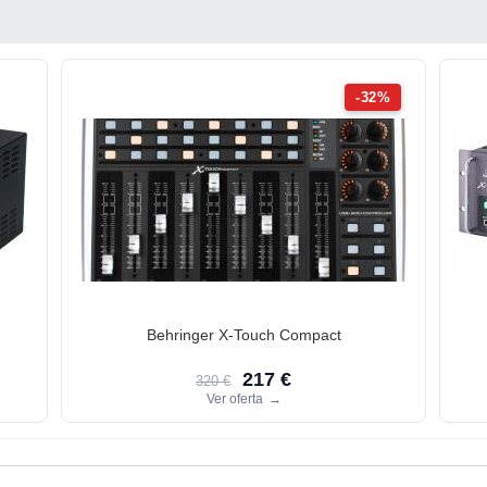
-32%
Behringer X-Touch Compact
217 €
320 €
Ver oferta
→