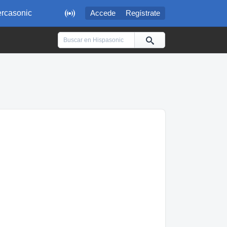

rcasonic
Accede
Regístrate