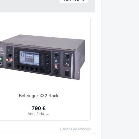
Behringer X32 Rack
790 €
Ver oferta
→
Enlaces de afiliación