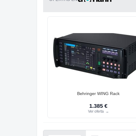
Behringer WING Rack
1.385 €
Ver oferta
→