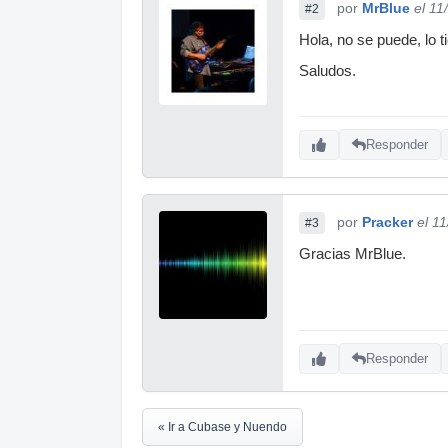
por
MrBlue
el 11
#2
Hola, no se puede, lo t
Saludos.
Responder
por
Pracker
el 1
#3
Gracias MrBlue.
Responder
« Ir a Cubase y Nuendo