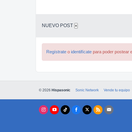
NUEVO POST
×
Regístrate
o
identifícate
para poder postear e
© 2026
Hispasonic
Sonic Network
Vende tu equipo