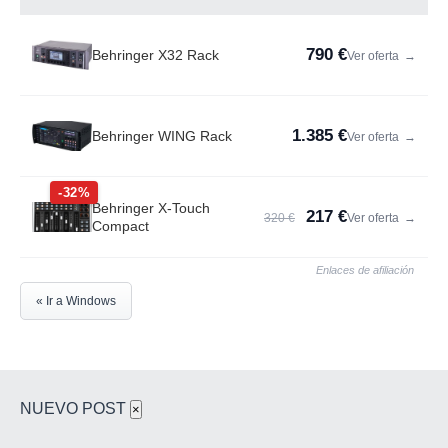
790 €
Behringer X32 Rack
Ver oferta
→
1.385 €
Behringer WING Rack
Ver oferta
→
-32%
Behringer X-Touch
217 €
320 €
Ver oferta
→
Compact
Enlaces de afiliación
« Ir a Windows
NUEVO POST
×