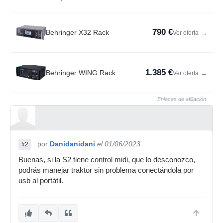
790 €
Behringer X32 Rack
Ver oferta
→
1.385 €
Behringer WING Rack
Ver oferta
→
Enlaces de afiliación
por
Danidanidani
el 01/06/2023
#2
Buenas, si la S2 tiene control midi, que lo desconozco,
podrás manejar traktor sin problema conectándola por
usb al portátil.