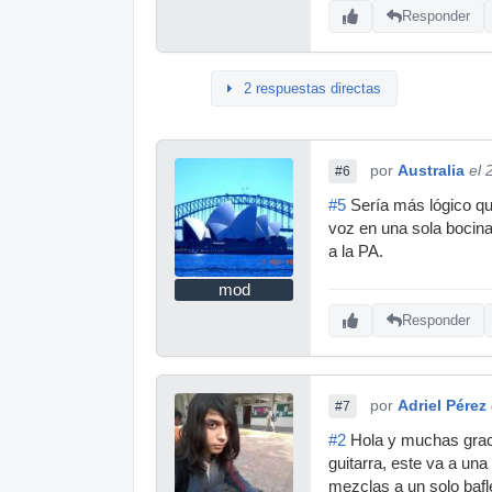
Responder
2 respuestas directas
por
Australia
el 
#6
#5
Sería más lógico que
voz en una sola bocina
a la PA.
mod
Responder
por
Adriel Pérez
#7
#2
Hola y muchas gracia
guitarra, este va a u
mezclas a un solo bafl