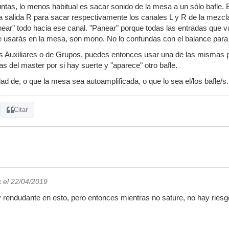
eguntas, lo menos habitual es sacar sonido de la mesa a un sólo bafle
na salida R para sacar respectivamente los canales L y R de la mezcl
anear" todo hacia ese canal. "Panear" porque todas las entradas que v
e usarás en la mesa, son mono. No lo confundas con el balance para
as Auxiliares o de Grupos, puedes entonces usar una de las mismas p
s del master por si hay suerte y "aparece" otro bafle.
ad de, o que la mesa sea autoamplificada, o que lo sea el/los bafle/s.
Citar
z
el 22/04/2019
rendudante en esto, pero entonces mientras no sature, no hay riesgo