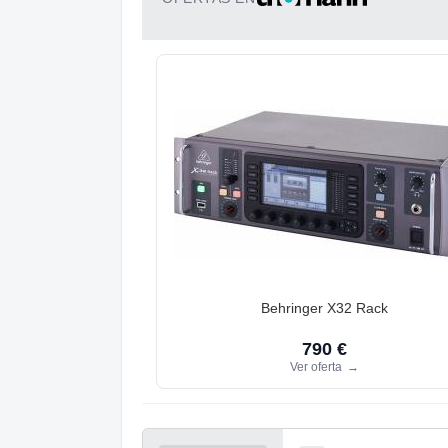
Behringer X32 Rack
790 €
Ver oferta
→