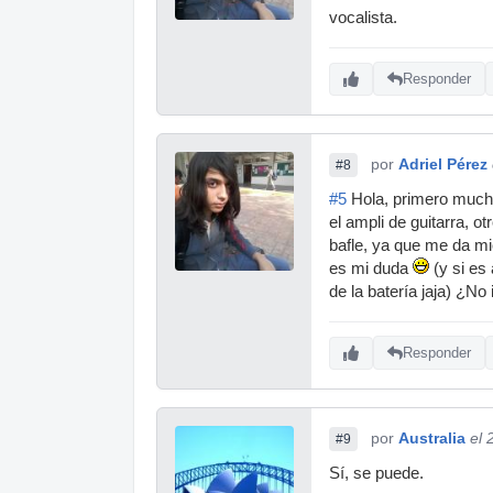
vocalista.
Responder
por
Adriel Pérez
#8
#5
Hola, primero mucha
el ampli de guitarra, o
bafle, ya que me da mi
es mi duda
(y si es
de la batería jaja) ¿N
Responder
por
Australia
el 
#9
Sí, se puede.