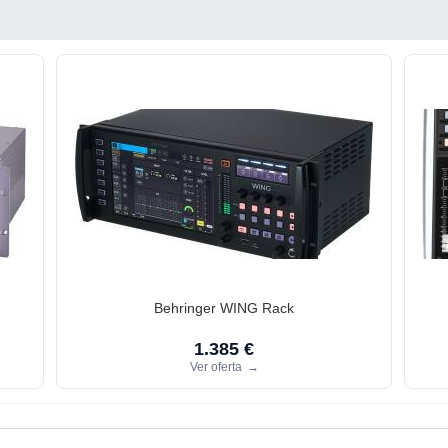
Behringer WING Rack
1.385 €
Ver oferta
→