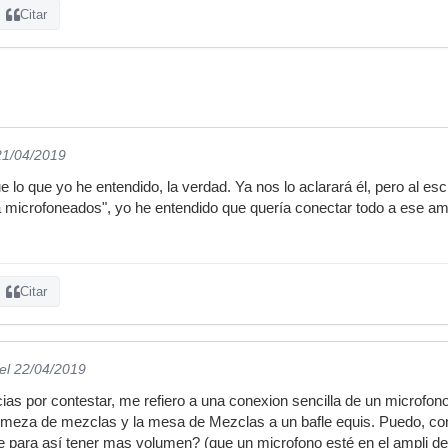
Citar
21/04/2019
 lo que yo he entendido, la verdad. Ya nos lo aclarará él, pero al escr
 microfoneados", yo he entendido que quería conectar todo a ese ampl
Citar
el 22/04/2019
s por contestar, me refiero a una conexion sencilla de un microfono
na meza de mezclas y la mesa de Mezclas a un bafle equis. Puedo, c
e para así tener mas volumen? (que un microfono esté en el ampli de gu