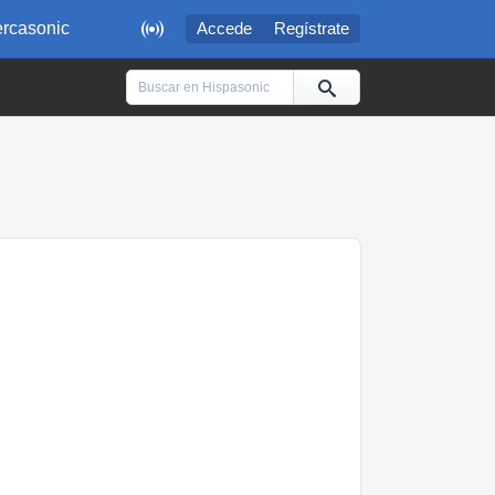

rcasonic
Accede
Regístrate