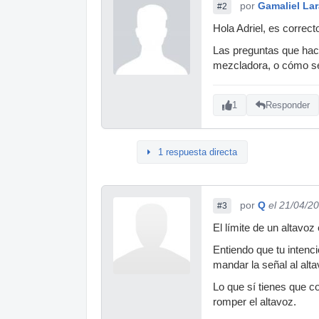
por
Gamaliel Lar
#2
Hola Adriel, es correct
Las preguntas que hace
mezcladora, o cómo se
1
Responder
1 respuesta directa
por
Q
el 21/04/2
#3
El límite de un altavo
Entiendo que tu intenc
mandar la señal al alta
Lo que sí tienes que c
romper el altavoz.