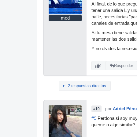
Al final, de lo que pr
tener una salida L y u
bafle, necesitarías "p
mod
canales de entrada qu
Si tu mesa tiene salid
mantener las dos salida
Y no olvides la necesid
1
Responder
2 respuestas directas
por
Adriel Pére
#10
#9
Perdona si soy muy 
queme o algo similar?