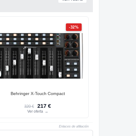
-32%
Behringer X-Touch Compact
217 €
320 €
Ver oferta
→
Enlaces de afiliación