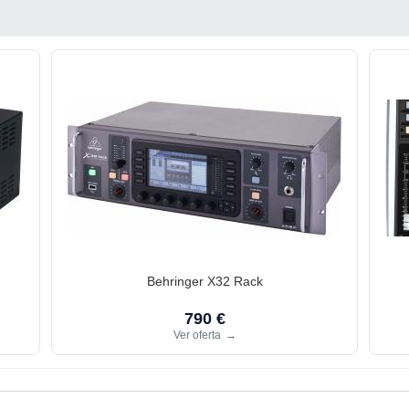
Behringer X32 Rack
790 €
Ver oferta
→