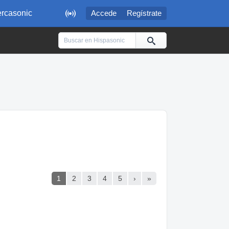

rcasonic
Accede
Regístrate
1
2
3
4
5
›
»