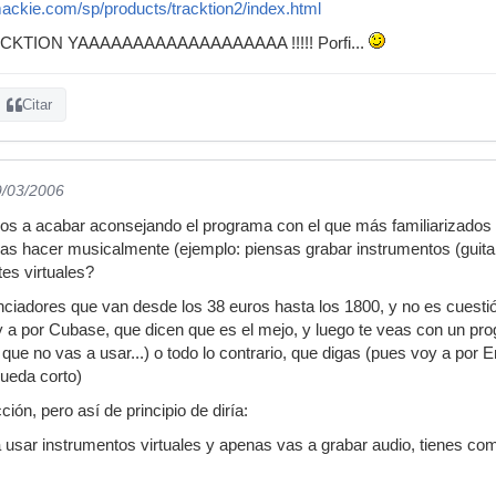
ackie.com/sp/products/tracktion2/index.html
ACKTION YAAAAAAAAAAAAAAAAAAA !!!!! Porfi...
Citar
9/03/2006
os a acabar aconsejando el programa con el que más familiarizados 
 hacer musicalmente (ejemplo: piensas grabar instrumentos (guitarra
tes virtuales?
iadores que van desde los 38 euros hasta los 1800, y no es cuestión
 a por Cubase, que dicen que es el mejo, y luego te veas con un pr
ue no vas a usar...) o todo lo contrario, que digas (pues voy a por E
ueda corto)
cción, pero así de principio de diría:
a usar instrumentos virtuales y apenas vas a grabar audio, tienes c