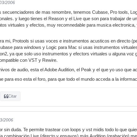
/03/2006
los secuenciadores de mas renombre, tenemos Cubase, Pro tools, Log
nales. y luego tienes el Reason y el Live que son para trabajar de un
tos virtuales y efectos, muy recomnedable para musica electronica, y 
 mi, Protools si usas voces e instrumentos acusticos en directo (p
Cubase para windows y Logic para Mac si usas instrumentos virtuale
on2, ya que solo uso instrumentos y efectors virtuales u alguna voz g
compatible con VST y Rewire.
chivos de audio, esta el Adobe Audition, el Peak y el que yo uso que a
e para eso esta el foro, para que todo el mundo acceda a la informa
Citar
03/2006
r sin duda. Te permite trastear con loops y vst midis todo lo que qui
i la combinación Live (directo y ensayos) más Audition (grabación) me