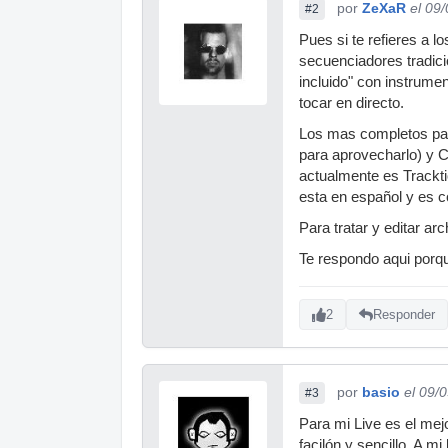
por
ZeXaR
el 09
#2
Pues si te refieres a 
secuenciadores tradicio
incluido" con instrumen
tocar en directo.
Los mas completos para
para aprovecharlo) y 
actualmente es Trackti
esta en español y es 
Para tratar y editar ar
Te respondo aqui porqu
2
Responder
por
basio
el 09/
#3
Para mi Live es el mejo
facilón y sencillo. A m