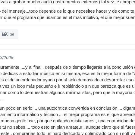
io vas a grabar mucho audio (instrumentos externos) tal vez te compe
io del mensaje...todo depende de lo que necesites hacer y de cómo te 
 que el programa que usamos es el más intuitivo, el que mejor suen
Citar
03/2006
uramente ....y al final , después de x tiempo llegarás a la conclusió
o dedicas a estudiar música en sí misma, esa es la mejor forma de "c
s el de un ordenador ayuda por sí sólo demasiado a desarrollar eso
 vez un loop más pequeño e ir repitiéndolo sin que parezca que es un
limar cómo lo demuestran algunos minimalistas, pero que la mayoría
...
n poco en serio ... una autocrítica convertida en conclusión ... diga
iento informático y técnico ... el mejor programa es el que aprende
 mucha gente use, por que quitando misticismos , una comunidad de 
e tú no sabes ... todo esto en plan amateur , aunque claro que si fue
este , comprarías todo un hard dedicado y optimizado con su soft y