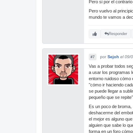
Pero si por el contrar
Pero vuelvo al princip
mundo te vamos a decir
Responder
por
Sejoh
el 09/
#7
Vas a probar todos seg
a usar los programas l
entorno ruidoso cómo e
"cómo ir haciendo cada
se puede llegar a sub
pequeño que se repite" 
Es un poco de broma, u
deshacerme del embotam
el mejor es alguno que
alguien que sabe lo qu
forma en un foro cómo 