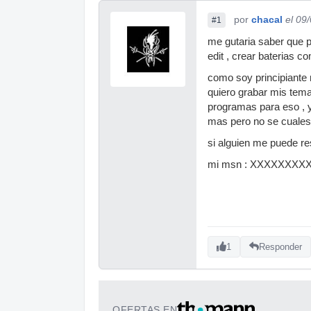
por
chacal
el 09
#1
me gutaria saber que 
edit , crear baterias co
como soy principiante
quiero grabar mis tem
programas para eso , y
mas pero no se cuales..
si alguien me puede r
mi msn : XXXXXXX
1
Responder
OFERTAS EN