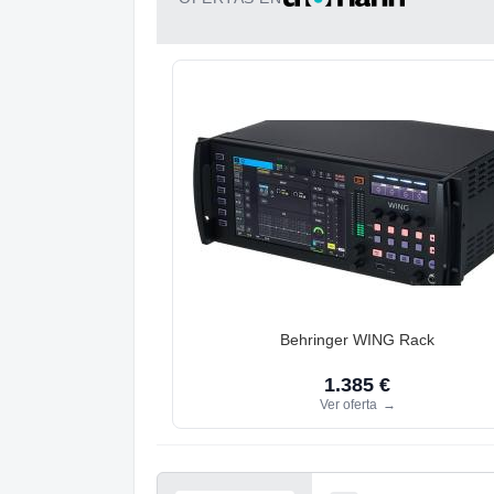
Behringer WING Rack
1.385 €
Ver oferta
→