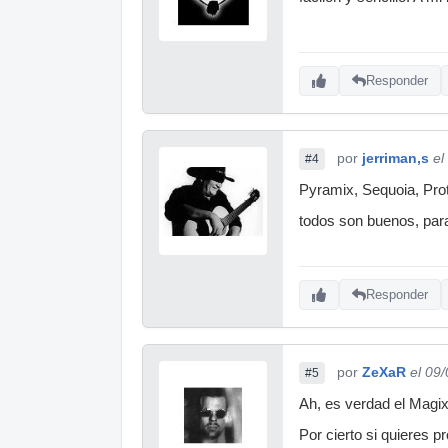
Responder
por
jerriman,s
el
#4
Pyramix, Sequoia, Prot
todos son buenos, para
Responder
por
ZeXaR
el 09
#5
Ah, es verdad el Magix 
Por cierto si quieres p