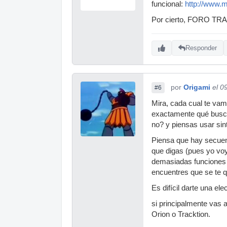
funcional:
http://www.m
Por cierto, FORO TR
Responder
por
Origami
el 0
#6
Mira, cada cual te vam
exactamente qué buscas
no? y piensas usar sin
Piensa que hay secuenc
que digas (pues yo voy
demasiadas funciones q
encuentres que se te q
Es difícil darte una ele
si principalmente vas 
Orion o Tracktion.