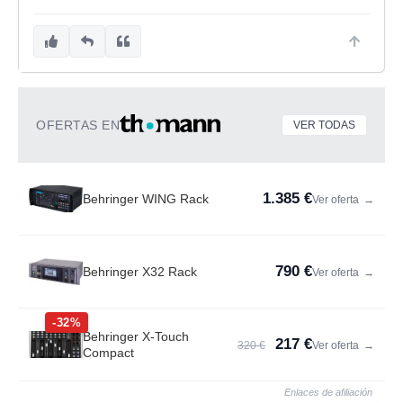
OFERTAS EN
VER TODAS
1.385 €
Behringer WING Rack
Ver oferta
→
790 €
Behringer X32 Rack
Ver oferta
→
-32%
Behringer X-Touch
217 €
320 €
Ver oferta
→
Compact
Enlaces de afiliación