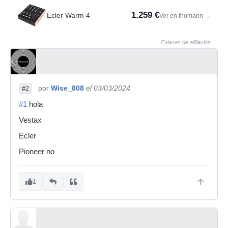
1.259 €
Ecler Warm 4
Ver en thomann
→
Enlaces de afiliación
por
Wise_808
el 03/03/2024
#2
#1
hola
Vestax
Ecler
Pioneer no
1