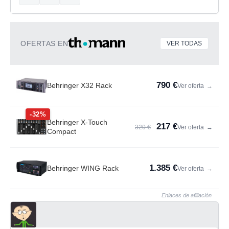
OFERTAS EN
VER TODAS
790 €
Behringer X32 Rack
Ver oferta
→
-32%
Behringer X-Touch
217 €
320 €
Ver oferta
→
Compact
1.385 €
Behringer WING Rack
Ver oferta
→
Enlaces de afiliación