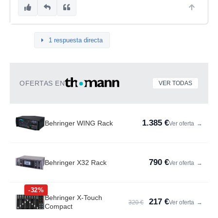
1 respuesta directa
OFERTAS EN
VER TODAS
1.385 €
Behringer WING Rack
Ver oferta
→
790 €
Behringer X32 Rack
Ver oferta
→
-32%
Behringer X-Touch
217 €
320 €
Ver oferta
→
Compact