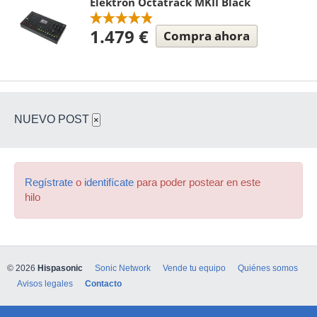
Elektron Octatrack MKII Black
1.479 €
Compra ahora
NUEVO POST
×
Regístrate
o
identifícate
para poder postear en este
hilo
© 2026
Hispasonic
Sonic Network
Vende tu equipo
Quiénes somos
Avisos legales
Contacto