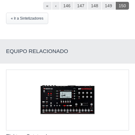
«
‹
146
147
148
149
150
« Ir a Sintetizadores
EQUIPO RELACIONADO