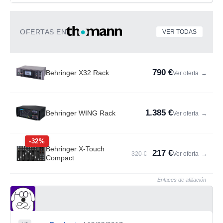
OFERTAS EN
VER TODAS
790 €
Behringer X32 Rack
Ver oferta
→
1.385 €
Behringer WING Rack
Ver oferta
→
-32%
Behringer X-Touch
217 €
320 €
Ver oferta
→
Compact
Enlaces de afiliación