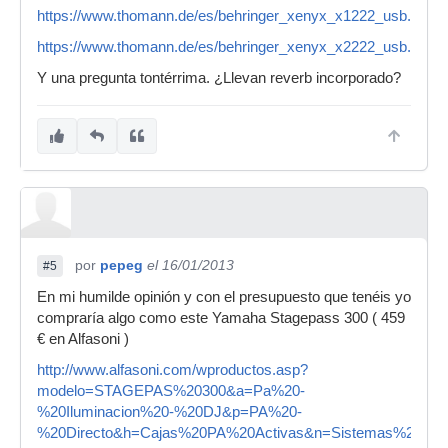
https://www.thomann.de/es/behringer_xenyx_x1222_usb.htm
https://www.thomann.de/es/behringer_xenyx_x2222_usb.htm
Y una pregunta tontérrima. ¿Llevan reverb incorporado?
por
pepeg
el 16/01/2013
#5
En mi humilde opinión y con el presupuesto que tenéis yo
compraría algo como este Yamaha Stagepass 300 ( 459
€ en Alfasoni )
http://www.alfasoni.com/wproductos.asp?
modelo=STAGEPAS%20300&a=Pa%20-
%20Iluminacion%20-%20DJ&p=PA%20-
%20Directo&h=Cajas%20PA%20Activas&n=Sistemas%20Com