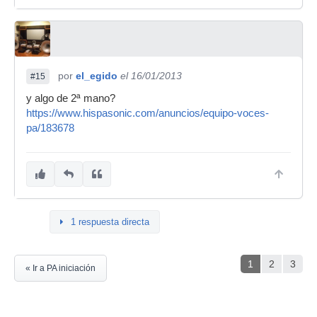
por
el_egido
el 16/01/2013
#15
y algo de 2ª mano?
https://www.hispasonic.com/anuncios/equipo-voces-
pa/183678
1 respuesta directa
1
2
3
« Ir a PA iniciación