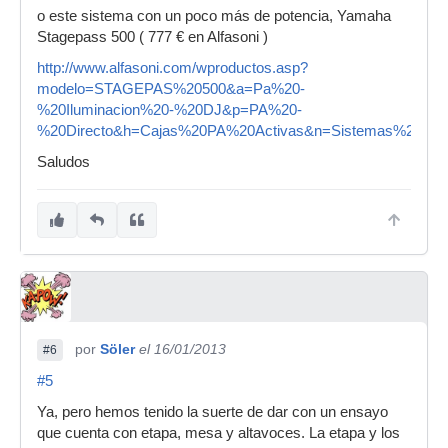
o este sistema con un poco más de potencia, Yamaha
Stagepass 500 ( 777 € en Alfasoni )
http://www.alfasoni.com/wproductos.asp?
modelo=STAGEPAS%20500&a=Pa%20-
%20Iluminacion%20-%20DJ&p=PA%20-
%20Directo&h=Cajas%20PA%20Activas&n=Sistemas%20Com
Saludos
por
Söler
el 16/01/2013
#6
#5
Ya, pero hemos tenido la suerte de dar con un ensayo
que cuenta con etapa, mesa y altavoces. La etapa y los