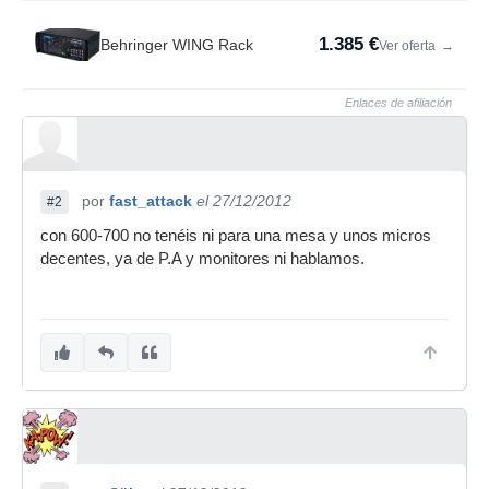
1.385 €
Behringer WING Rack
Ver oferta
→
Enlaces de afiliación
por
fast_attack
el 27/12/2012
#2
con 600-700 no tenéis ni para una mesa y unos micros
decentes, ya de P.A y monitores ni hablamos.