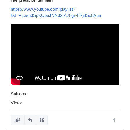
interpretación también.
https://www.youtube.com/playlist?
list=PL3sh3SpKUbuJNN32rAJ8gv4fRj8Su8Aum
Saludos
Víctor
1