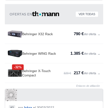
OFERTAS EN
VER TODAS
790 €
Behringer X32 Rack
Ver oferta
→
1.385 €
Behringer WING Rack
Ver oferta
→
-32%
Behringer X-Touch
217 €
320 €
Ver oferta
→
Compact
Enlaces de afiliación
por
Iskra
el 30/03/2022
#2